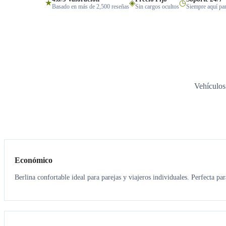
★
◈
◷
Basado en más de 2,500 reseñas
Sin cargos ocultos
Siempre aquí par
Vehículos
3
3
Económico
Berlina confortable ideal para parejas y viajeros individuales. Perfecta pa
3
3