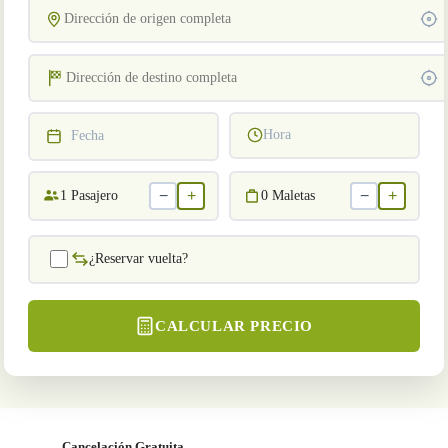
Hora
Fecha
−
+
−
+
1
Pasajero
0
Maletas
¿Reservar vuelta?
CALCULAR PRECIO
Cancelación Gratuita