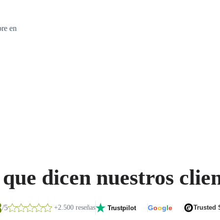
bre en
que dicen nuestros clie
8
/5
+2.500 reseñas
G
o
o
g
l
e
Trusted
Trustpilot