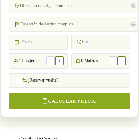
Hora
Fecha
−
+
−
+
1
Pasajero
0
Maletas
¿Reservar vuelta?
CALCULAR PRECIO
Cancelación Gratuita