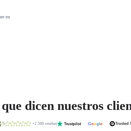
bre en
que dicen nuestros clie
8
/5
+2.500 reseñas
G
o
o
g
l
e
Trusted
Trustpilot