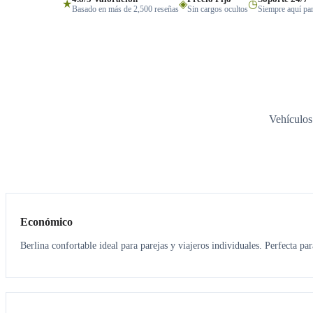
★
◈
◷
Basado en más de 2,500 reseñas
Sin cargos ocultos
Siempre aquí par
Vehículos
3
3
Económico
Berlina confortable ideal para parejas y viajeros individuales. Perfecta pa
3
3