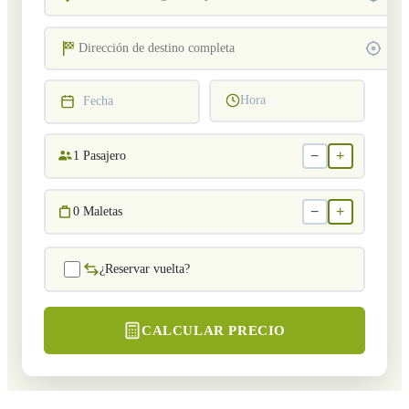
Hora
Fecha
−
+
1
Pasajero
−
+
0
Maletas
¿Reservar vuelta?
CALCULAR PRECIO