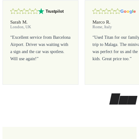
G
o
o
g
l
e
Trustpilot
Sarah M.
Marco R.
London, UK
Rome, Italy
“
Excellent service from Barcelona
“
Used Titan for our famil
Airport. Driver was waiting with
trip to Malaga. The miniv
a sign and the car was spotless.
was perfect for us and the
Will use again!
”
kids. Great price too.
”