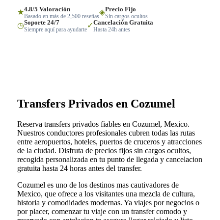
4.8/5 Valoración
Precio Fijo
★
◈
Basado en más de 2,500 reseñas
Sin cargos ocultos
Soporte 24/7
Cancelación Gratuita
◷
✓
Siempre aquí para ayudarte
Hasta 24h antes
Transfers Privados en Cozumel
Reserva transfers privados fiables en Cozumel, Mexico.
Nuestros conductores profesionales cubren todas las rutas
entre aeropuertos, hoteles, puertos de cruceros y atracciones
de la ciudad. Disfruta de precios fijos sin cargos ocultos,
recogida personalizada en tu punto de llegada y cancelacion
gratuita hasta 24 horas antes del transfer.
Cozumel es uno de los destinos mas cautivadores de
Mexico, que ofrece a los visitantes una mezcla de cultura,
historia y comodidades modernas. Ya viajes por negocios o
por placer, comenzar tu viaje con un transfer comodo y