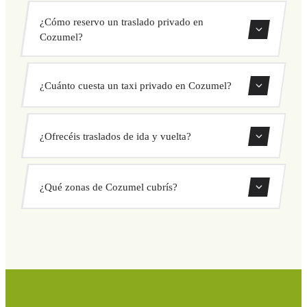
¿Cómo reservo un traslado privado en
Cozumel?
Usa nuestro formulario de reserva para buscar y confirmar
¿Cuánto cuesta un taxi privado en Cozumel?
tu traslado al instante. Elige recogida y destino, selecciona
tu vehículo y confirma a precio fijo.
Nuestros traslados privados en Cozumel tienen precio fijo
¿Ofrecéis traslados de ida y vuelta?
cerrado antes de salir. Sin cargos ocultos ni sorpresas.
Consulta tu precio al instante en el formulario.
Sí, puedes reservar traslados de solo ida o ida y vuelta
¿Qué zonas de Cozumel cubrís?
directamente desde nuestro sistema de reservas.
Cubrimos todas las zonas de Cozumel y alrededores:
aeropuertos, puertos, estaciones de tren y hoteles. Si tu
destino no aparece, contáctanos para un presupuesto
personalizado.