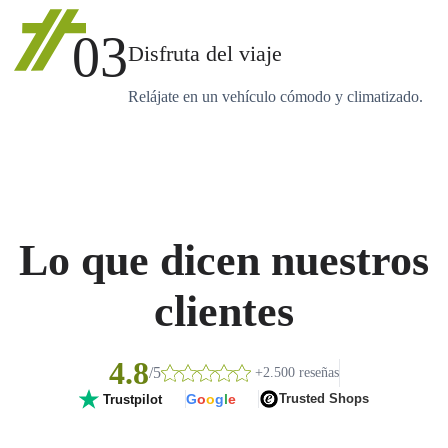
03
Disfruta del viaje
Relájate en un vehículo cómodo y climatizado.
Lo que dicen nuestros
clientes
4.8
/5
+2.500 reseñas
G
o
o
g
l
e
Trusted Shops
Trustpilot