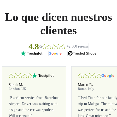
Lo que dicen nuestros
clientes
4.8
/5
+2.500 reseñas
G
o
o
g
l
e
Trusted Shops
Trustpilot
G
o
o
g
l
e
Trustpilot
Sarah M.
Marco R.
London, UK
Rome, Italy
“
Excellent service from Barcelona
“
Used Titan for our famil
Airport. Driver was waiting with
trip to Malaga. The miniv
a sign and the car was spotless.
was perfect for us and the
Will use again!
”
kids. Great price too.
”