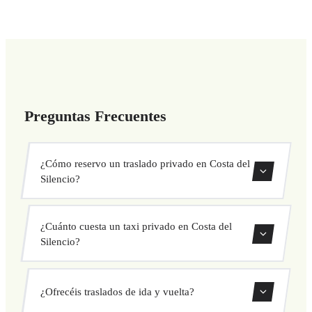
Preguntas Frecuentes
¿Cómo reservo un traslado privado en Costa del
Silencio?
Usa nuestro formulario de reserva para buscar y confirmar
¿Cuánto cuesta un taxi privado en Costa del
tu traslado al instante. Elige recogida y destino, selecciona
Silencio?
tu vehículo y confirma a precio fijo.
Nuestros traslados privados en Costa del Silencio tienen
¿Ofrecéis traslados de ida y vuelta?
precio fijo cerrado antes de salir. Sin cargos ocultos ni