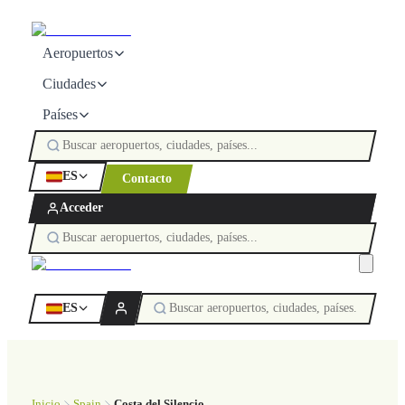
Aeropuertos
Ciudades
Países
ES
Contacto
Acceder
ES
Inicio
Spain
Costa del Silencio