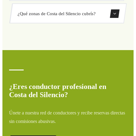
sorpresas. Consulta tu precio al instante en el formulario.
Sí, puedes reservar traslados de solo ida o ida y vuelta
¿Qué zonas de Costa del Silencio cubrís?
directamente desde nuestro sistema de reservas.
Cubrimos todas las zonas de Costa del Silencio y
alrededores: aeropuertos, puertos, estaciones de tren y
hoteles. Si tu destino no aparece, contáctanos para un
presupuesto personalizado.
¿Eres conductor profesional en
Costa del Silencio?
Únete a nuestra red de conductores y recibe reservas directas
sin comisiones abusivas.