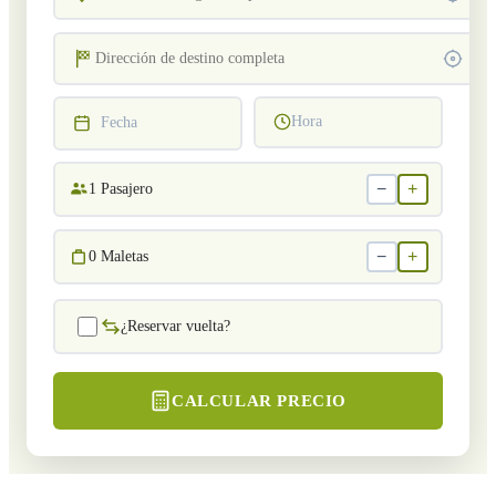
Hora
Fecha
−
+
1
Pasajero
−
+
0
Maletas
¿Reservar vuelta?
CALCULAR PRECIO