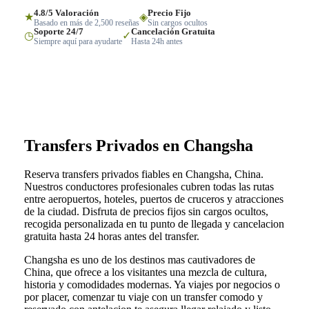
4.8/5 Valoración
Precio Fijo
★
◈
Basado en más de 2,500 reseñas
Sin cargos ocultos
Soporte 24/7
Cancelación Gratuita
◷
✓
Siempre aquí para ayudarte
Hasta 24h antes
Transfers Privados en Changsha
Reserva transfers privados fiables en Changsha, China.
Nuestros conductores profesionales cubren todas las rutas
entre aeropuertos, hoteles, puertos de cruceros y atracciones
de la ciudad. Disfruta de precios fijos sin cargos ocultos,
recogida personalizada en tu punto de llegada y cancelacion
gratuita hasta 24 horas antes del transfer.
Changsha es uno de los destinos mas cautivadores de
China, que ofrece a los visitantes una mezcla de cultura,
historia y comodidades modernas. Ya viajes por negocios o
por placer, comenzar tu viaje con un transfer comodo y