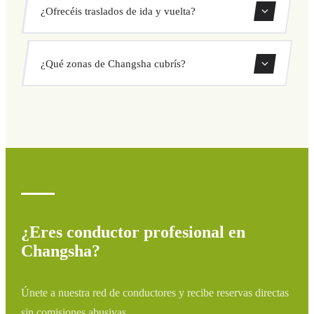
Nuestros traslados privados en Changsha tienen precio fijo
¿Ofrecéis traslados de ida y vuelta?
cerrado antes de salir. Sin cargos ocultos ni sorpresas.
Consulta tu precio al instante en el formulario.
Sí, puedes reservar traslados de solo ida o ida y vuelta
¿Qué zonas de Changsha cubrís?
directamente desde nuestro sistema de reservas.
Cubrimos todas las zonas de Changsha y alrededores:
aeropuertos, puertos, estaciones de tren y hoteles. Si tu
destino no aparece, contáctanos para un presupuesto
personalizado.
¿Eres conductor profesional en
Changsha?
Únete a nuestra red de conductores y recibe reservas directas
sin comisiones abusivas.