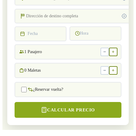
Hora
Fecha
−
+
1
Pasajero
−
+
0
Maletas
¿Reservar vuelta?
CALCULAR PRECIO