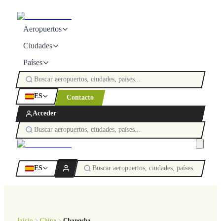
Aeropuertos
Ciudades
Países
ES
Contacto
Acceder
ES
Inicio
China
Changsha