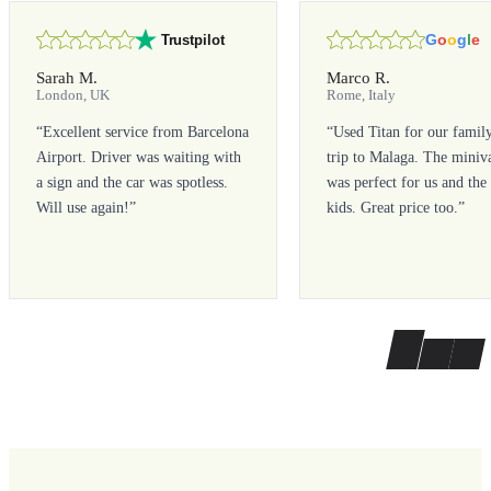
G
o
o
g
l
e
Trustpilot
Sarah M.
Marco R.
London, UK
Rome, Italy
“
Excellent service from Barcelona
“
Used Titan for our famil
Airport. Driver was waiting with
trip to Malaga. The miniv
a sign and the car was spotless.
was perfect for us and the
Will use again!
”
kids. Great price too.
”