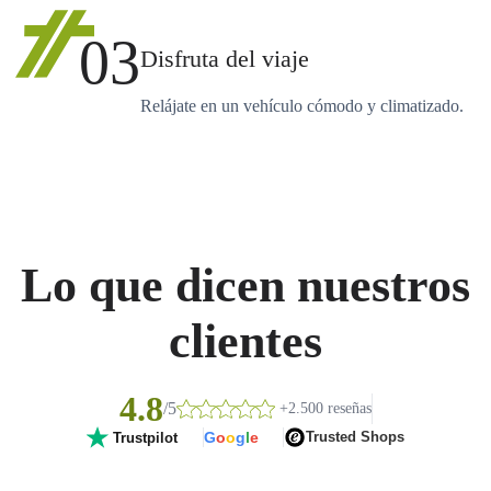
03
Disfruta del viaje
Relájate en un vehículo cómodo y climatizado.
Lo que dicen nuestros
clientes
4.8
/5
+2.500 reseñas
G
o
o
g
l
e
Trusted Shops
Trustpilot