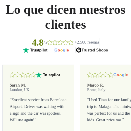
Lo que dicen nuestros
clientes
4.8
/5
+2.500 reseñas
G
o
o
g
l
e
Trusted Shops
Trustpilot
G
o
o
g
l
e
Trustpilot
Sarah M.
Marco R.
London, UK
Rome, Italy
“
Excellent service from Barcelona
“
Used Titan for our famil
Airport. Driver was waiting with
trip to Malaga. The miniv
a sign and the car was spotless.
was perfect for us and the
Will use again!
”
kids. Great price too.
”