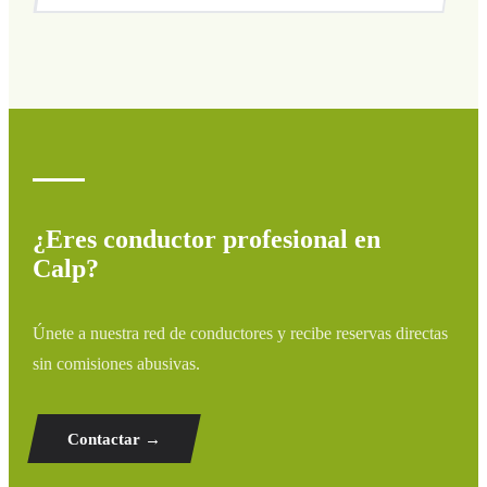
Cubrimos todas las zonas de Calp y alrededores:
aeropuertos, puertos, estaciones de tren y hoteles. Si tu
destino no aparece, contáctanos para un presupuesto
personalizado.
¿Eres conductor profesional en
Calp?
Únete a nuestra red de conductores y recibe reservas directas
sin comisiones abusivas.
Contactar →