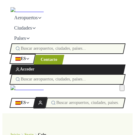
Aeropuertos
Ciudades
Países
ES
Contacto
Acceder
ES
Inicio
Spain
Calp