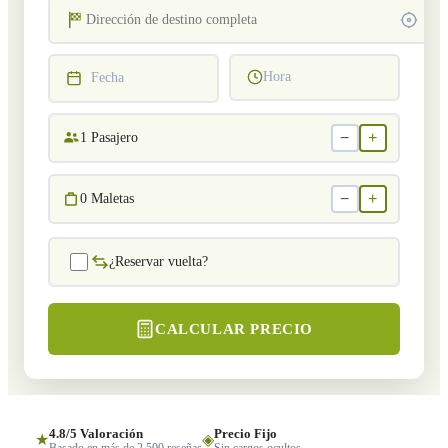
Hora
Fecha
−
+
1
Pasajero
−
+
0
Maletas
¿Reservar vuelta?
CALCULAR PRECIO
4.8/5 Valoración
Precio Fijo
★
◈
Basado en más de 2,500 reseñas
Sin cargos ocultos