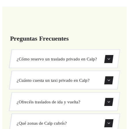
Preguntas Frecuentes
¿Cómo reservo un traslado privado en Calp?
Usa nuestro formulario de reserva para buscar y confirmar
¿Cuánto cuesta un taxi privado en Calp?
tu traslado al instante. Elige recogida y destino, selecciona
tu vehículo y confirma a precio fijo.
Nuestros traslados privados en Calp tienen precio fijo
¿Ofrecéis traslados de ida y vuelta?
cerrado antes de salir. Sin cargos ocultos ni sorpresas.
Consulta tu precio al instante en el formulario.
Sí, puedes reservar traslados de solo ida o ida y vuelta
¿Qué zonas de Calp cubrís?
directamente desde nuestro sistema de reservas.