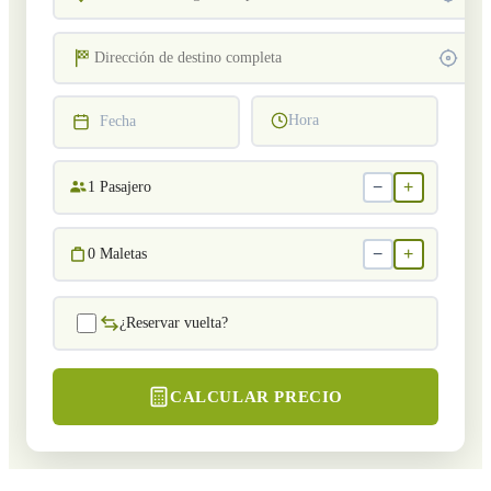
Hora
Fecha
−
+
1
Pasajero
−
+
0
Maletas
¿Reservar vuelta?
CALCULAR PRECIO