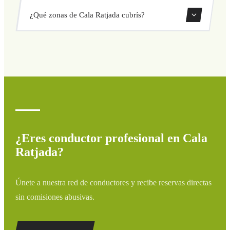
Sí, puedes reservar traslados de solo ida o ida y vuelta
¿Qué zonas de Cala Ratjada cubrís?
directamente desde nuestro sistema de reservas.
Cubrimos todas las zonas de Cala Ratjada y alrededores:
aeropuertos, puertos, estaciones de tren y hoteles. Si tu
destino no aparece, contáctanos para un presupuesto
personalizado.
¿Eres conductor profesional en Cala
Ratjada?
Únete a nuestra red de conductores y recibe reservas directas
sin comisiones abusivas.