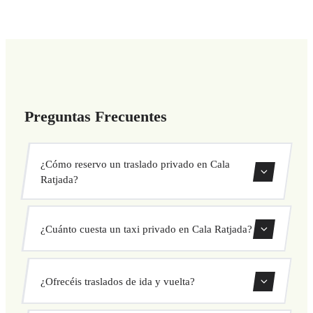
Preguntas Frecuentes
¿Cómo reservo un traslado privado en Cala
Ratjada?
Usa nuestro formulario de reserva para buscar y confirmar
¿Cuánto cuesta un taxi privado en Cala Ratjada?
tu traslado al instante. Elige recogida y destino, selecciona
tu vehículo y confirma a precio fijo.
Nuestros traslados privados en Cala Ratjada tienen precio
¿Ofrecéis traslados de ida y vuelta?
fijo cerrado antes de salir. Sin cargos ocultos ni sorpresas.
Consulta tu precio al instante en el formulario.