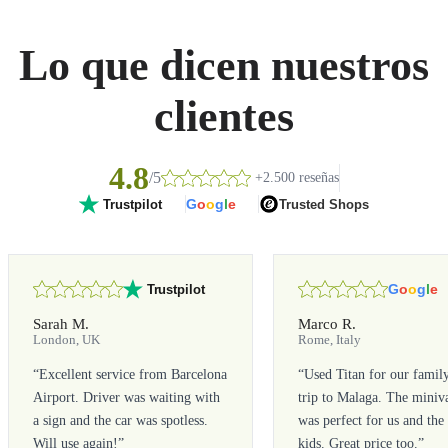
Lo que dicen nuestros
clientes
4.8
/5
+2.500 reseñas
G
o
o
g
l
e
Trusted Shops
Trustpilot
G
o
o
g
l
e
Trustpilot
Sarah M.
Marco R.
London, UK
Rome, Italy
“
Excellent service from Barcelona
“
Used Titan for our famil
Airport. Driver was waiting with
trip to Malaga. The miniv
a sign and the car was spotless.
was perfect for us and the
Will use again!
”
kids. Great price too.
”