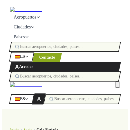
Aeropuertos
Ciudades
Países
ES
Contacto
Acceder
ES
Inicio
Spain
Cala Ratjada