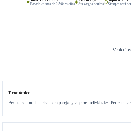
★
◈
◷
Basado en más de 2,500 reseñas
Sin cargos ocultos
Siempre aquí par
Vehículos
3
3
Económico
Berlina confortable ideal para parejas y viajeros individuales. Perfecta pa
3
3