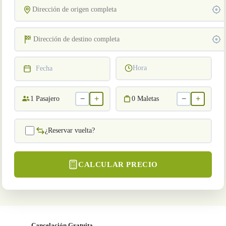
Hora
Fecha
−
+
−
+
1
Pasajero
0
Maletas
¿Reservar vuelta?
CALCULAR PRECIO
Cancelación Gratuita