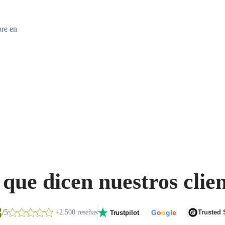
bre en
que dicen nuestros clie
8
/5
+2.500 reseñas
G
o
o
g
l
e
Trusted
Trustpilot