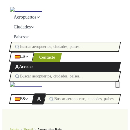
Aeropuertos
Ciudades
Países
ES
Contacto
Acceder
ES
Inicio
Brazil
Angra dos Reis