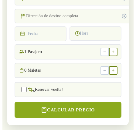
Hora
Fecha
−
+
1
Pasajero
−
+
0
Maletas
¿Reservar vuelta?
CALCULAR PRECIO