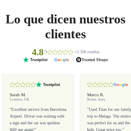
Lo que dicen nuestros
clientes
4.8
/5
+2.500 reseñas
G
o
o
g
l
e
Trusted Shops
Trustpilot
G
o
o
g
l
e
Trustpilot
Sarah M.
Marco R.
London, UK
Rome, Italy
“
Excellent service from Barcelona
“
Used Titan for our famil
Airport. Driver was waiting with
trip to Malaga. The miniv
a sign and the car was spotless.
was perfect for us and the
Will use again!
”
kids. Great price too.
”