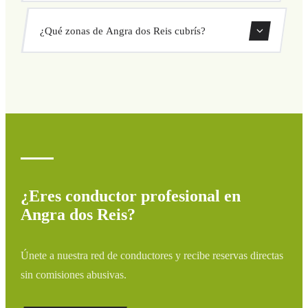
sorpresas. Consulta tu precio al instante en el formulario.
Sí, puedes reservar traslados de solo ida o ida y vuelta
¿Qué zonas de Angra dos Reis cubrís?
directamente desde nuestro sistema de reservas.
Cubrimos todas las zonas de Angra dos Reis y alrededores:
aeropuertos, puertos, estaciones de tren y hoteles. Si tu
destino no aparece, contáctanos para un presupuesto
personalizado.
¿Eres conductor profesional en
Angra dos Reis?
Únete a nuestra red de conductores y recibe reservas directas
sin comisiones abusivas.