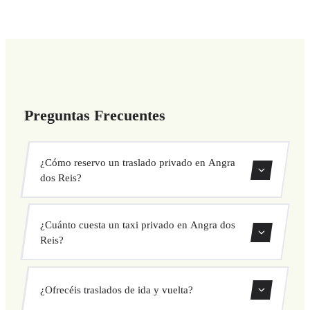
Preguntas Frecuentes
¿Cómo reservo un traslado privado en Angra
dos Reis?
Usa nuestro formulario de reserva para buscar y confirmar
¿Cuánto cuesta un taxi privado en Angra dos
tu traslado al instante. Elige recogida y destino, selecciona
Reis?
tu vehículo y confirma a precio fijo.
Nuestros traslados privados en Angra dos Reis tienen
¿Ofrecéis traslados de ida y vuelta?
precio fijo cerrado antes de salir. Sin cargos ocultos ni