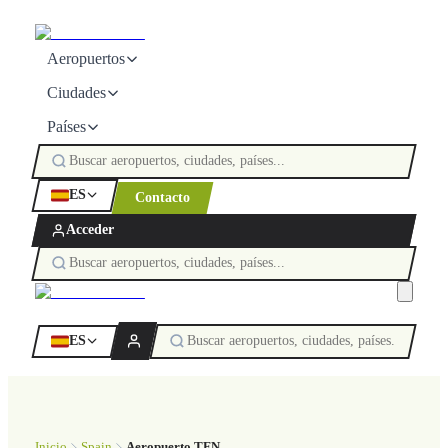
Aeropuertos
Ciudades
Países
ES
Contacto
Acceder
ES
Inicio
Spain
Aeropuerto TFN