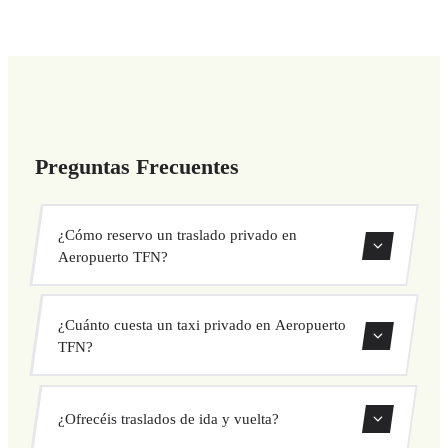
Preguntas Frecuentes
¿Cómo reservo un traslado privado en
Aeropuerto TFN?
Usa nuestro formulario de reserva para buscar y confirmar
¿Cuánto cuesta un taxi privado en Aeropuerto
tu traslado al instante. Elige recogida y destino, selecciona
TFN?
tu vehículo y confirma a precio fijo.
Nuestros traslados privados en Aeropuerto TFN tienen
¿Ofrecéis traslados de ida y vuelta?
precio fijo cerrado antes de salir. Sin cargos ocultos ni