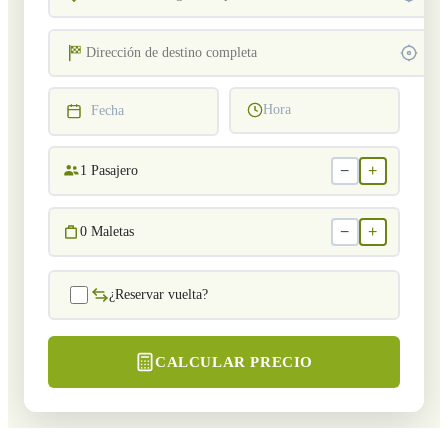
Hora
Fecha
−
+
1
Pasajero
−
+
0
Maletas
¿Reservar vuelta?
CALCULAR PRECIO