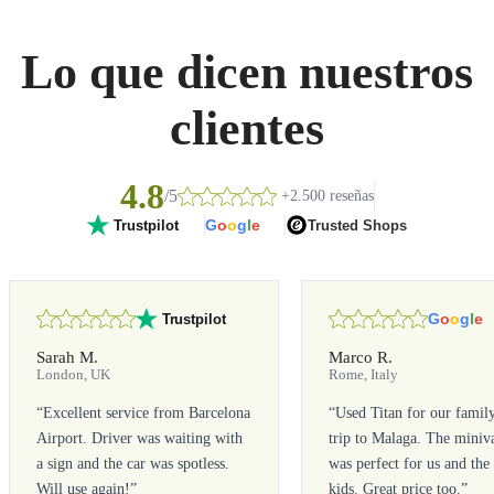
Lo que dicen nuestros
clientes
4.8
/5
+2.500 reseñas
G
o
o
g
l
e
Trusted Shops
Trustpilot
G
o
o
g
l
e
Trustpilot
Sarah M.
Marco R.
London, UK
Rome, Italy
“
Excellent service from Barcelona
“
Used Titan for our famil
Airport. Driver was waiting with
trip to Malaga. The miniv
a sign and the car was spotless.
was perfect for us and the
Will use again!
”
kids. Great price too.
”