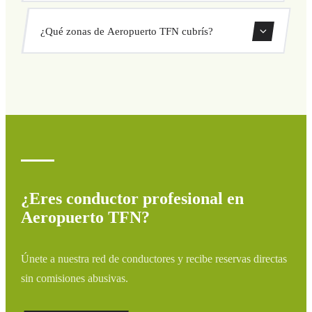
sorpresas. Consulta tu precio al instante en el formulario.
Sí, puedes reservar traslados de solo ida o ida y vuelta
¿Qué zonas de Aeropuerto TFN cubrís?
directamente desde nuestro sistema de reservas.
Cubrimos todas las zonas de Aeropuerto TFN y
alrededores: aeropuertos, puertos, estaciones de tren y
hoteles. Si tu destino no aparece, contáctanos para un
presupuesto personalizado.
¿Eres conductor profesional en
Aeropuerto TFN?
Únete a nuestra red de conductores y recibe reservas directas
sin comisiones abusivas.