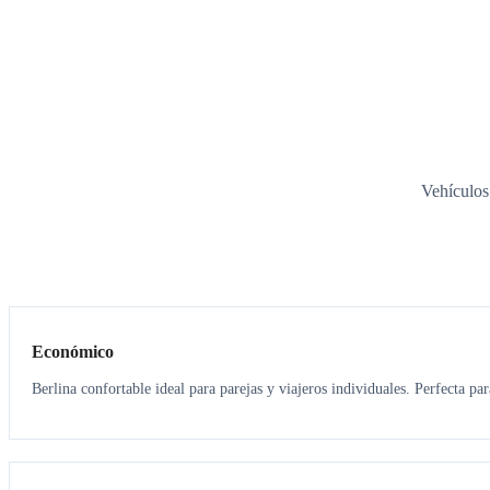
Vehículos
3
3
Económico
Berlina confortable ideal para parejas y viajeros individuales. Perfecta pa
3
3