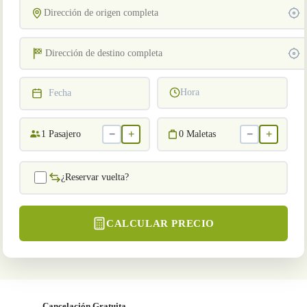
Hora
Fecha
−
+
−
+
1
Pasajero
0
Maletas
¿Reservar vuelta?
CALCULAR PRECIO
Cancelación Gratuita