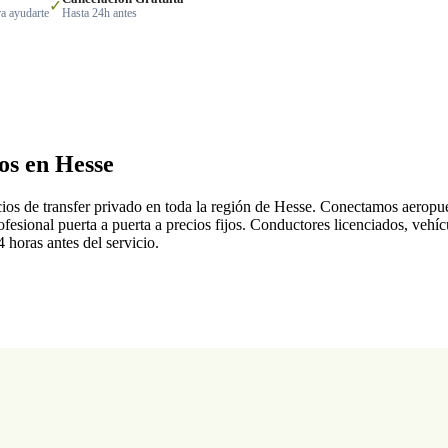
✓
a ayudarte
Hasta 24h antes
os en Hesse
icios de transfer privado en toda la región de Hesse. Conectamos aeropue
rofesional puerta a puerta a precios fijos. Conductores licenciados, veh
4 horas antes del servicio.