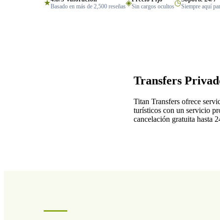
★
◈
◷
Basado en más de 2,500 reseñas
Sin cargos ocultos
Siempre aquí par
Transfers Privad
Titan Transfers ofrece serv
turísticos con un servicio p
cancelación gratuita hasta 2