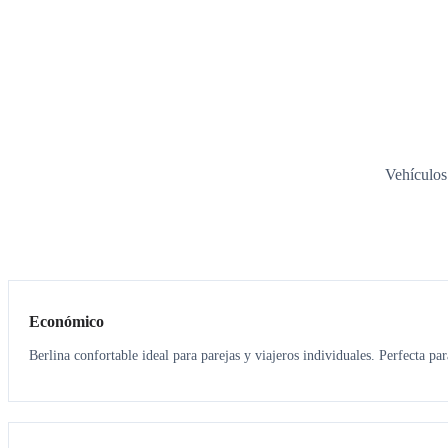
Vehículos
3
3
Económico
Berlina confortable ideal para parejas y viajeros individuales. Perfecta pa
3
3