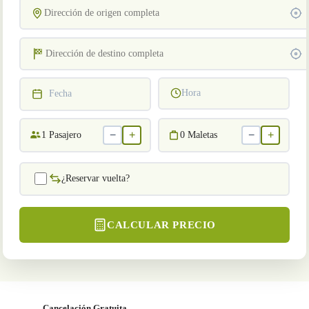
Hora
Fecha
−
+
−
+
1
Pasajero
0
Maletas
¿Reservar vuelta?
CALCULAR PRECIO
Cancelación Gratuita