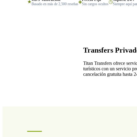
★
◈
◷
Basado en más de 2,500 reseñas
Sin cargos ocultos
Siempre aquí par
Transfers Privad
Titan Transfers ofrece servi
turísticos con un servicio p
cancelación gratuita hasta 2