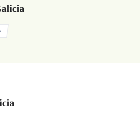
alicia
icia