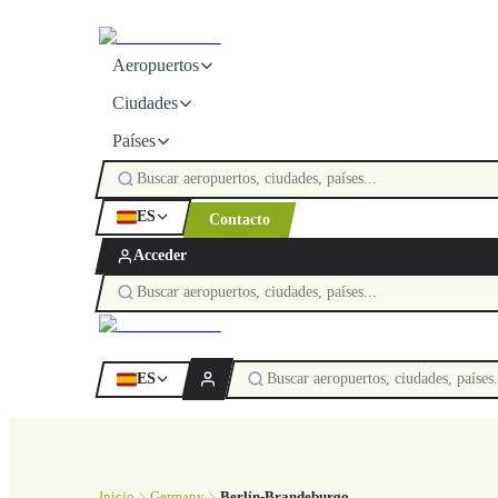
Aeropuertos
Ciudades
Países
ES
Contacto
Acceder
ES
Inicio
Germany
Berlín-Brandeburgo