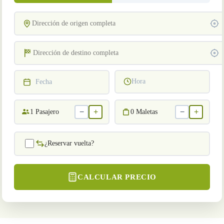
Hora
Fecha
−
+
−
+
1
Pasajero
0
Maletas
¿Reservar vuelta?
CALCULAR PRECIO