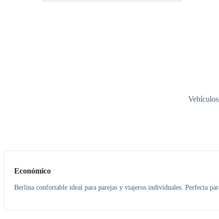
Vehículos
3
3
Económico
Berlina confortable ideal para parejas y viajeros individuales. Perfecta pa
3
3