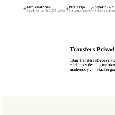
4.8/5 Valoración
Precio Fijo
Soporte 24/7
★
◈
◷
Basado en más de 2,500 reseñas
Sin cargos ocultos
Siempre aquí par
Transfers Priva
Titan Transfers ofrece serv
ciudades y destinos turístic
modernos y cancelación gratu