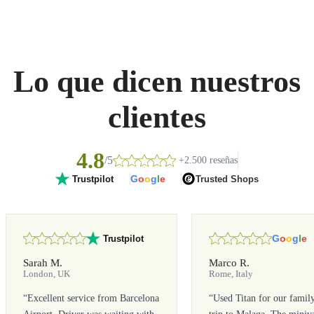
Lo que dicen nuestros
clientes
4.8
/5
+2.500 reseñas
G
o
o
g
l
e
Trusted Shops
Trustpilot
G
o
o
g
l
e
Trustpilot
Sarah M.
Marco R.
London, UK
Rome, Italy
“
Excellent service from Barcelona
“
Used Titan for our famil
Airport. Driver was waiting with
trip to Malaga. The miniv