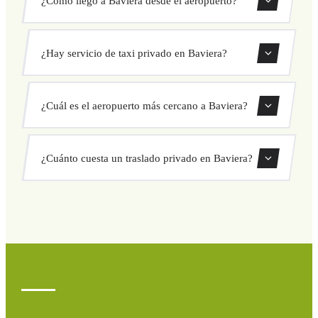
Ofrecemos traslados privados desde todos los aeropuertos
¿Hay servicio de taxi privado en Baviera?
que dan servicio a Baviera. Usa nuestro formulario de
reserva para encontrar las rutas disponibles.
Sí, ofrecemos servicio de taxi privado en toda la zona de
¿Cuál es el aeropuerto más cercano a Baviera?
Baviera con precios fijos y conductores profesionales.
Consulta la sección de aeropuertos más arriba para ver los
¿Cuánto cuesta un traslado privado en Baviera?
aeropuertos más cercanos con servicio a Baviera.
El precio depende de la ruta y el vehículo elegido.
Consulta precios fijos al instante en nuestro formulario.
Sin cargos ocultos ni sorpresas.