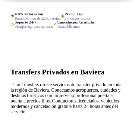
4.8/5 Valoración
Precio Fijo
★
◈
Basado en más de 2,500 reseñas
Sin cargos ocultos
Soporte 24/7
Cancelación Gratuita
◷
✓
Siempre aquí para ayudarte
Hasta 24h antes
Transfers Privados en Baviera
Titan Transfers ofrece servicios de transfer privado en toda
la región de Baviera. Conectamos aeropuertos, ciudades y
destinos turísticos con un servicio profesional puerta a
puerta a precios fijos. Conductores licenciados, vehículos
modernos y cancelación gratuita hasta 24 horas antes del
servicio.