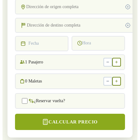
Hora
Fecha
−
+
1
Pasajero
−
+
0
Maletas
¿Reservar vuelta?
CALCULAR PRECIO