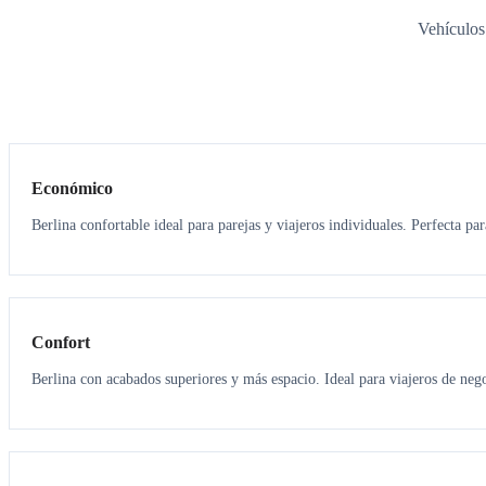
Vehículos
3
3
Económico
Berlina confortable ideal para parejas y viajeros individuales. Perfecta pa
3
3
Confort
Berlina con acabados superiores y más espacio. Ideal para viajeros de neg
6
5