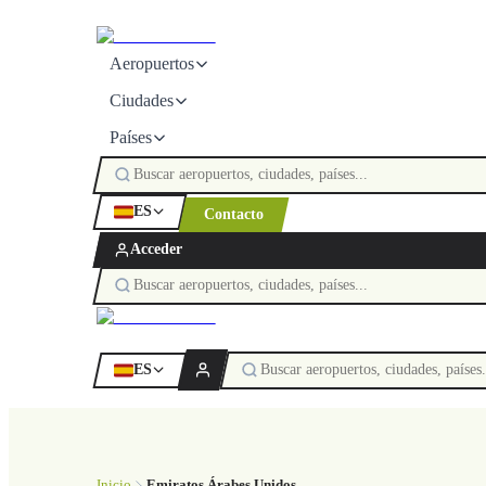
Aeropuertos
Ciudades
Países
ES
Contacto
Acceder
ES
Inicio
Emiratos Árabes Unidos