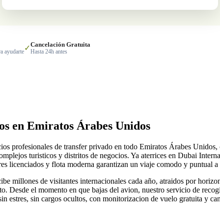
Cancelación Gratuita
✓
a ayudarte
Hasta 24h antes
os en Emiratos Árabes Unidos
icios profesionales de transfer privado en todo Emiratos Árabes Unidos,
mplejos turisticos y distritos de negocios. Ya aterrices en Dubai Intern
res licenciados y flota moderna garantizan un viaje comodo y puntual a p
e millones de visitantes internacionales cada año, atraidos por horizon
rto. Desde el momento en que bajas del avion, nuestro servicio de recog
 sin estres, sin cargos ocultos, con monitorizacion de vuelo gratuita y ca