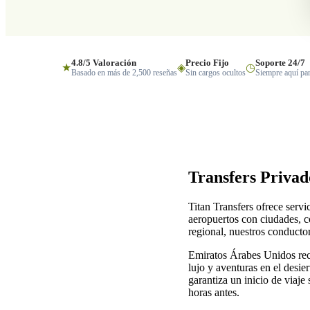
4.8/5 Valoración
Precio Fijo
Soporte 24/7
★
◈
◷
Basado en más de 2,500 reseñas
Sin cargos ocultos
Siempre aquí par
Transfers Privad
Titan Transfers ofrece serv
aeropuertos con ciudades, co
regional, nuestros conducto
Emiratos Árabes Unidos recib
lujo y aventuras en el desie
garantiza un inicio de viaje
horas antes.