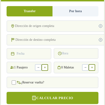
Transfer
Por hora
Hora
Fecha
−
+
−
+
1
Pasajero
0
Maletas
¿Reservar vuelta?
CALCULAR PRECIO