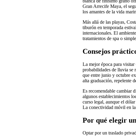
blanca de finísimo grano ofr
Gran Arrecife Maya, el segu
los amantes de la vida mari
Más allá de las playas, Cos
tiburón en temporada estiva
internacionales. El ambiente
tratamientos de spa o simpl
Consejos práctico
La mejor época para visitar
probabilidades de lluvia se
que entre junio y octubre exi
alta graduación, repelente de
Es recomendable cambiar divi
algunos establecimientos lo
curso legal, aunque el dólar
La conectividad móvil en la
Por qué elegir u
Optar por un traslado priva