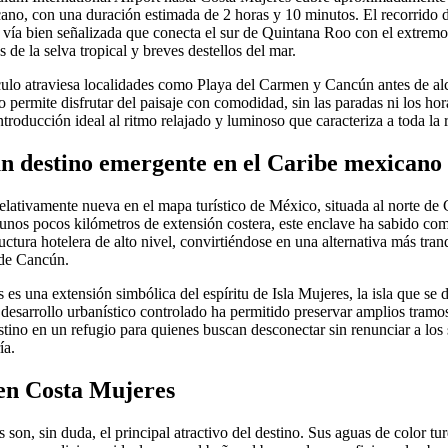
cano, con una duración estimada de 2 horas y 10 minutos. El recorrido 
na vía bien señalizada que conecta el sur de Quintana Roo con el extrem
 de la selva tropical y breves destellos del mar.
ículo atraviesa localidades como Playa del Carmen y Cancún antes de alca
o permite disfrutar del paisaje con comodidad, sin las paradas ni los hora
ntroducción ideal al ritmo relajado y luminoso que caracteriza a toda la
n destino emergente en el Caribe mexicano
elativamente nueva en el mapa turístico de México, situada al norte de 
os pocos kilómetros de extensión costera, este enclave ha sabido com
uctura hotelera de alto nivel, convirtiéndose en una alternativa más tranq
 de Cancún.
s una extensión simbólica del espíritu de Isla Mujeres, la isla que se 
desarrollo urbanístico controlado ha permitido preservar amplios tramo
estino en un refugio para quienes buscan desconectar sin renunciar a lo
ía.
en Costa Mujeres
son, sin duda, el principal atractivo del destino. Sus aguas de color tu