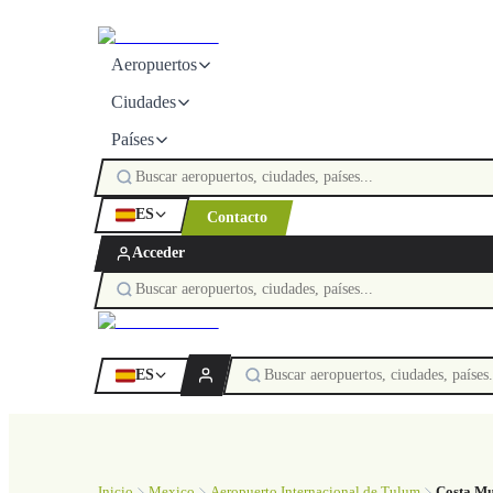
Aeropuertos
Ciudades
Países
ES
Contacto
Acceder
ES
Inicio
Mexico
Aeropuerto Internacional de Tulum
Costa Mu