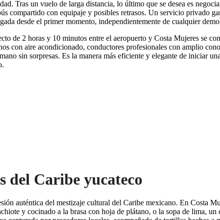
. Tras un vuelo de larga distancia, lo último que se desea es negociar 
bús compartido con equipaje y posibles retrasos. Un servicio privado gar
legada desde el primer momento, independientemente de cualquier demor
yecto de 2 horas y 10 minutos entre el aeropuerto y Costa Mujeres se co
os con aire acondicionado, conductores profesionales con amplio conoc
mano sin sorpresas. Es la manera más eficiente y elegante de iniciar un
o.
s del Caribe yucateco
ión auténtica del mestizaje cultural del Caribe mexicano. En Costa Muje
chiote y cocinado a la brasa con hoja de plátano, o la sopa de lima, un