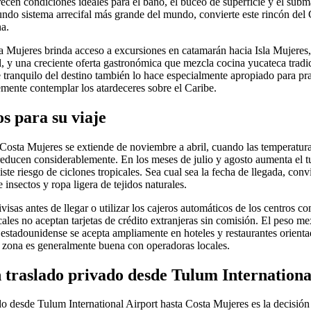
ecen condiciones ideales para el baño, el buceo de superficie y el subm
ndo sistema arrecifal más grande del mundo, convierte este rincón del 
na.
ta Mujeres brinda acceso a excursiones en catamarán hacia Isla Mujeres,
l, y una creciente oferta gastronómica que mezcla cocina yucateca tradi
 tranquilo del destino también lo hace especialmente apropiado para pra
emente contemplar los atardeceres sobre el Caribe.
s para su viaje
 Costa Mujeres se extiende de noviembre a abril, cuando las temperatura
 reducen considerablemente. En los meses de julio y agosto aumenta el t
ste riesgo de ciclones tropicales. Sea cual sea la fecha de llegada, conv
 insectos y ropa ligera de tejidos naturales.
sas antes de llegar o utilizar los cajeros automáticos de los centros c
cales no aceptan tarjetas de crédito extranjeras sin comisión. El peso 
 estadounidense se acepta ampliamente en hoteles y restaurantes orienta
 zona es generalmente buena con operadoras locales.
n traslado privado desde Tulum Internationa
do desde Tulum International Airport hasta Costa Mujeres es la decisión