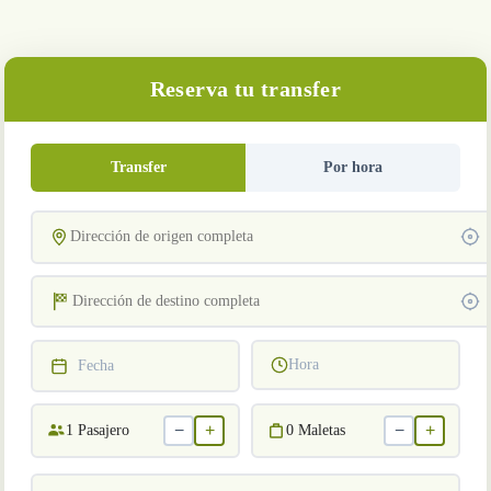
Reserva tu transfer
Transfer
Por hora
Hora
Fecha
−
+
−
+
1
Pasajero
0
Maletas