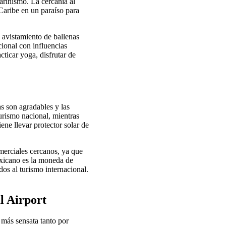
arinismo. La cercanía al
Caribe en un paraíso para
 avistamiento de ballenas
cional con influencias
cticar yoga, disfrutar de
s son agradables y las
urismo nacional, mientras
iene llevar protector solar de
omerciales cercanos, ya que
mexicano es la moneda de
dos al turismo internacional.
l Airport
 más sensata tanto por