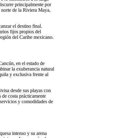
discurre principalmente por
o norte de la Riviera Maya,
nzar el destino final.
rios fijos propios del
 región del Caribe mexicano.
Cancún, en el estado de
binar la exuberancia natural
uila y exclusiva frente al
divisa desde sus playas con
s de costa prácticamente
s servicios y comodidades de
rquesa intenso y su arena