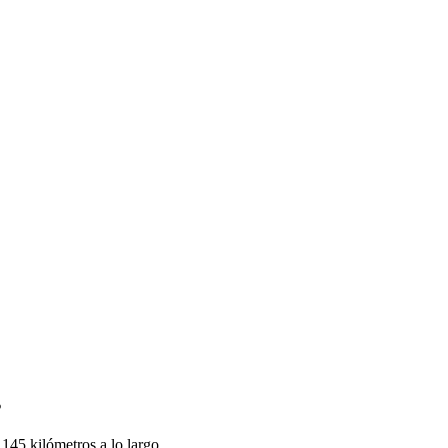
s
145 kilómetros a lo largo