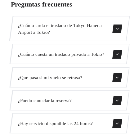
Preguntas frecuentes
¿Cuánto tarda el traslado de Tokyo Haneda
Airport a Tokio?
Contáctanos para una estimación del tiempo.
¿Cuánto cuesta un traslado privado a Tokio?
Usa nuestro formulario de reserva para obtener un precio
¿Qué pasa si mi vuelo se retrasa?
fijo al instante. Sin cargos ocultos.
Monitorizamos todos los vuelos en tiempo real. Tu
¿Puedo cancelar la reserva?
conductor ajustará automáticamente la hora de recogida
sin coste adicional.
Sí, puedes cancelar gratis hasta 24 horas antes de la
¿Hay servicio disponible las 24 horas?
recogida.