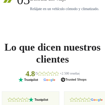
Relájate en un vehículo cómodo y climatizado.
Lo que dicen nuestros
clientes
4.8
/5
+2.500 reseñas
G
o
o
g
l
e
Trusted Shops
Trustpilot
G
o
o
g
l
e
Trustpilot