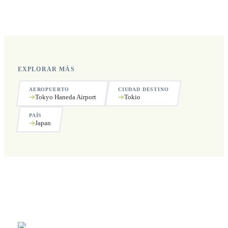
Sí, operamos las 24 horas del día, los 7 días de la semana,
incluyendo festivos.
EXPLORAR MÁS
AEROPUERTO
CIUDAD DESTINO
Tokyo Haneda Airport
Tokio
PAÍS
Japan