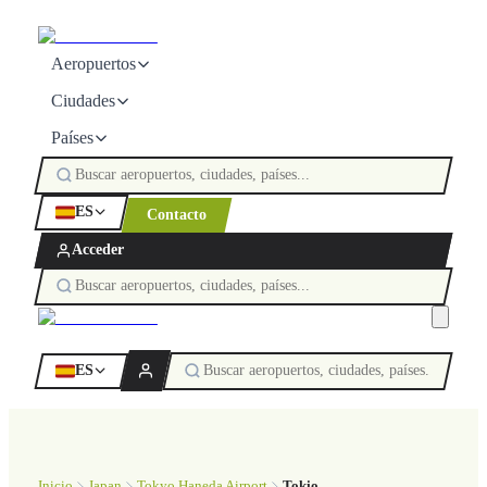
Aeropuertos
Ciudades
Países
ES
Contacto
Acceder
ES
Inicio
Japan
Tokyo Haneda Airport
Tokio