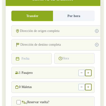
Transfer
Por hora
Hora
Fecha
−
+
1
Pasajero
−
+
0
Maletas
¿Reservar vuelta?