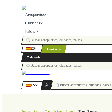
Aeropuertos
Ciudades
Países
ES
Contacto
Acceder
ES
Inicio
Spain
Tenerife South Airport
Playa Paraíso