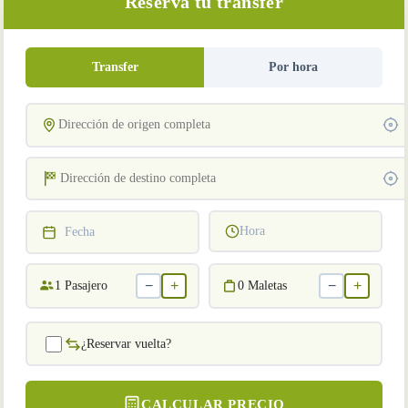
Reserva tu transfer
Transfer
Por hora
Hora
Fecha
−
+
−
+
1
Pasajero
0
Maletas
¿Reservar vuelta?
CALCULAR PRECIO