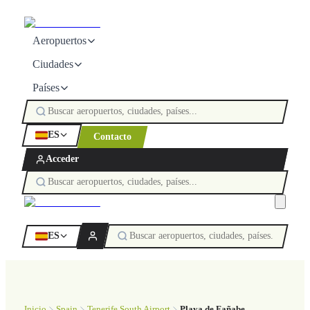
Aeropuertos
Ciudades
Países
ES
Contacto
Acceder
ES
Inicio
Spain
Tenerife South Airport
Playa de Fañabe