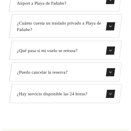
Airport a Playa de Fañabe?
Contáctanos para una estimación del tiempo.
¿Cuánto cuesta un traslado privado a Playa de
Fañabe?
Usa nuestro formulario de reserva para obtener un precio
¿Qué pasa si mi vuelo se retrasa?
fijo al instante. Sin cargos ocultos.
Monitorizamos todos los vuelos en tiempo real. Tu
¿Puedo cancelar la reserva?
conductor ajustará automáticamente la hora de recogida
sin coste adicional.
Sí, puedes cancelar gratis hasta 24 horas antes de la
¿Hay servicio disponible las 24 horas?
recogida.
Sí, operamos las 24 horas del día, los 7 días de la semana,
incluyendo festivos.