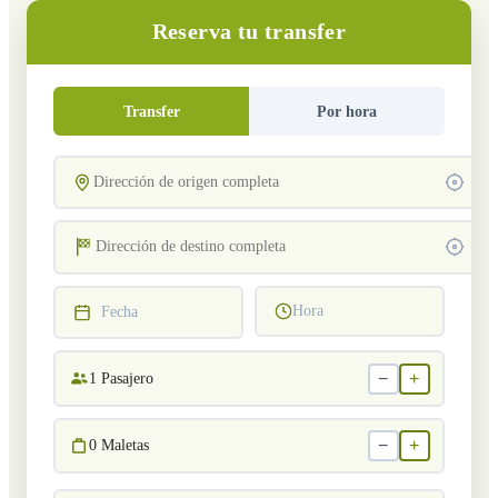
Reserva tu transfer
Transfer
Por hora
Hora
Fecha
−
+
1
Pasajero
−
+
0
Maletas