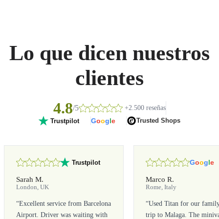
Lo que dicen nuestros
clientes
4.8
/5
+2.500 reseñas
G
o
o
g
l
e
Trusted Shops
Trustpilot
G
o
o
g
l
e
Trustpilot
Sarah M.
Marco R.
London, UK
Rome, Italy
“
Excellent service from Barcelona
“
Used Titan for our famil
Airport. Driver was waiting with
trip to Malaga. The miniv