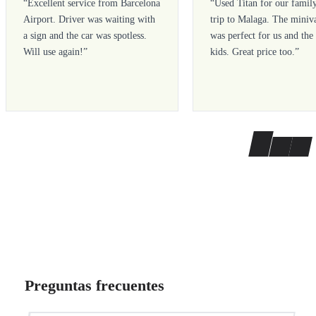
“
Excellent service from Barcelona
“
Used Titan for our famil
Airport. Driver was waiting with
trip to Malaga. The miniv
a sign and the car was spotless.
was perfect for us and the
Will use again!
”
kids. Great price too.
”
Preguntas frecuentes