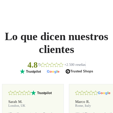
Lo que dicen nuestros
clientes
4.8
/5
+2.500 reseñas
G
o
o
g
l
e
Trusted Shops
Trustpilot
G
o
o
g
l
e
Trustpilot
Sarah M.
Marco R.
London, UK
Rome, Italy