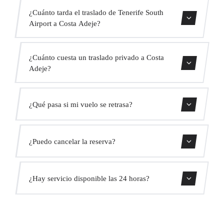
¿Cuánto tarda el traslado de Tenerife South
Airport a Costa Adeje?
Contáctanos para una estimación del tiempo.
¿Cuánto cuesta un traslado privado a Costa
Adeje?
Usa nuestro formulario de reserva para obtener un precio
¿Qué pasa si mi vuelo se retrasa?
fijo al instante. Sin cargos ocultos.
Monitorizamos todos los vuelos en tiempo real. Tu
¿Puedo cancelar la reserva?
conductor ajustará automáticamente la hora de recogida
sin coste adicional.
Sí, puedes cancelar gratis hasta 24 horas antes de la
¿Hay servicio disponible las 24 horas?
recogida.
Sí, operamos las 24 horas del día, los 7 días de la semana,
incluyendo festivos.