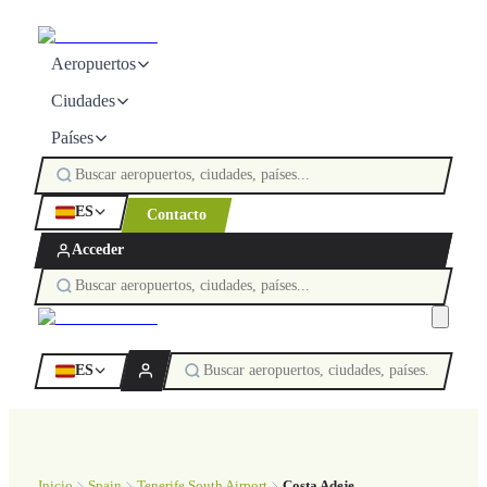
Aeropuertos
Ciudades
Países
ES
Contacto
Acceder
ES
Inicio
Spain
Tenerife South Airport
Costa Adeje