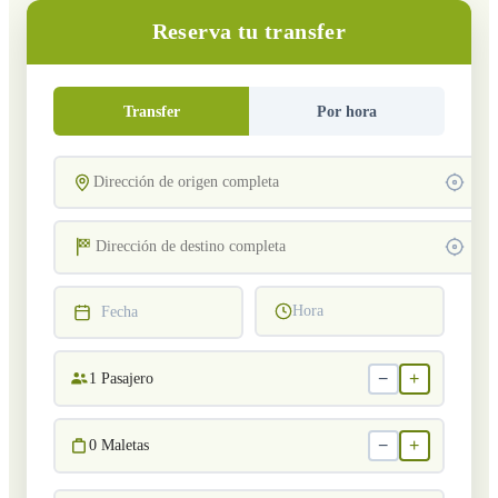
Reserva tu transfer
Transfer
Por hora
Hora
Fecha
−
+
1
Pasajero
−
+
0
Maletas