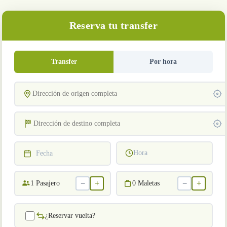
Reserva tu transfer
Transfer
Por hora
Hora
Fecha
−
+
−
+
1
Pasajero
0
Maletas
¿Reservar vuelta?