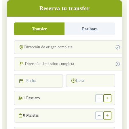
Reserva tu transfer
Transfer
Por hora
Hora
Fecha
−
+
1
Pasajero
−
+
0
Maletas