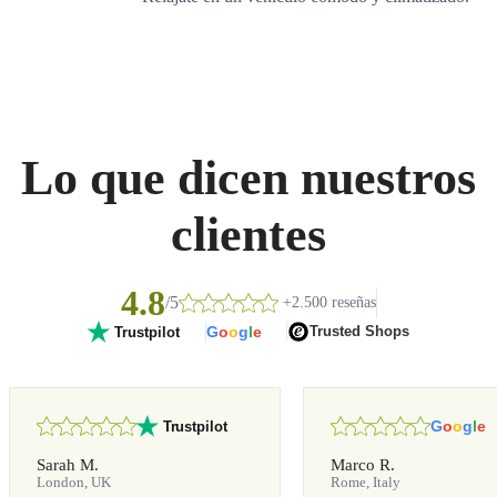
Lo que dicen nuestros
clientes
4.8
/5
+2.500 reseñas
G
o
o
g
l
e
Trusted Shops
Trustpilot
G
o
o
g
l
e
Trustpilot
Sarah M.
Marco R.
London, UK
Rome, Italy