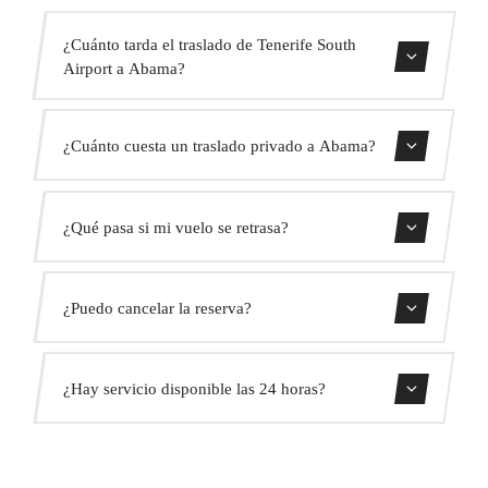
¿Cuánto tarda el traslado de Tenerife South
Airport a Abama?
Contáctanos para una estimación del tiempo.
¿Cuánto cuesta un traslado privado a Abama?
Usa nuestro formulario de reserva para obtener un precio
¿Qué pasa si mi vuelo se retrasa?
fijo al instante. Sin cargos ocultos.
Monitorizamos todos los vuelos en tiempo real. Tu
¿Puedo cancelar la reserva?
conductor ajustará automáticamente la hora de recogida
sin coste adicional.
Sí, puedes cancelar gratis hasta 24 horas antes de la
¿Hay servicio disponible las 24 horas?
recogida.
Sí, operamos las 24 horas del día, los 7 días de la semana,
incluyendo festivos.