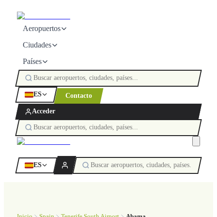
Aeropuertos
Ciudades
Países
ES
Contacto
Acceder
ES
Inicio
Spain
Tenerife South Airport
Abama