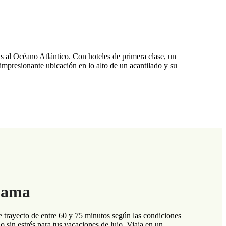
as al Océano Atlántico. Con hoteles de primera clase, un
 impresionante ubicación en lo alto de un acantilado y su
Abama
 trayecto de entre 60 y 75 minutos según las condiciones
o sin estrés para tus vacaciones de lujo. Viaja en un