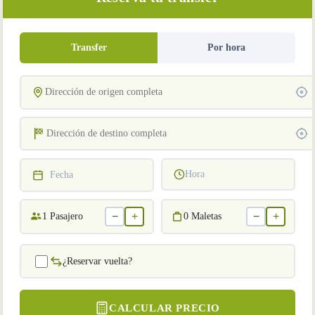
Transfer
Por hora
Hora
Fecha
−
+
−
+
1
Pasajero
0
Maletas
¿Reservar vuelta?
CALCULAR PRECIO