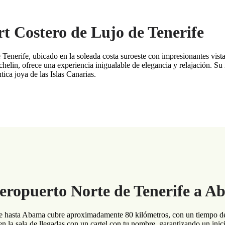
t Costero de Lujo de Tenerife
 Tenerife, ubicado en la soleada costa suroeste con impresionantes vist
helin, ofrece una experiencia inigualable de elegancia y relajación. Su
ica joya de las Islas Canarias.
Aeropuerto Norte de Tenerife a 
fe hasta Abama cubre aproximadamente 80 kilómetros, con un tiempo de
en la sala de llegadas con un cartel con tu nombre, garantizando un inici