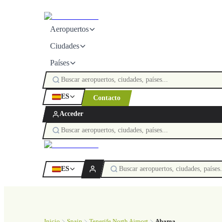
Aeropuertos
Ciudades
Países
ES
Contacto
Acceder
ES
Inicio
Spain
Tenerife North Airport
Abama