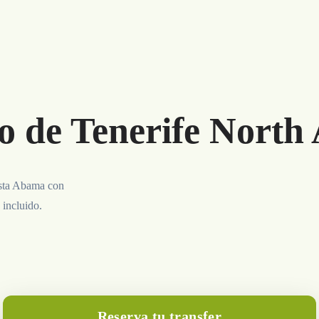
o de Tenerife North
asta Abama con
 incluido.
Reserva tu transfer