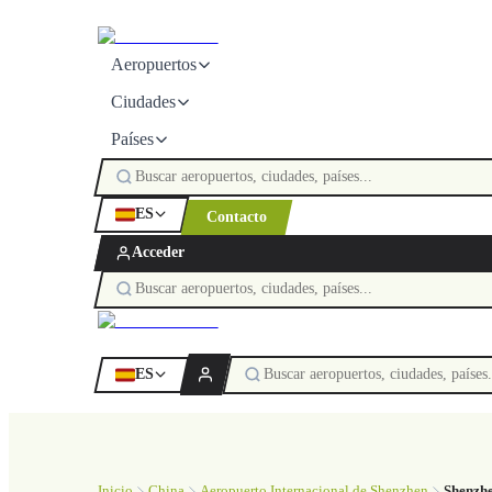
Aeropuertos
Ciudades
Países
ES
Contacto
Acceder
ES
Inicio
China
Aeropuerto Internacional de Shenzhen
Shenzh