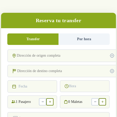
Reserva tu transfer
Transfer
Por hora
Hora
Fecha
−
+
−
+
1
Pasajero
0
Maletas