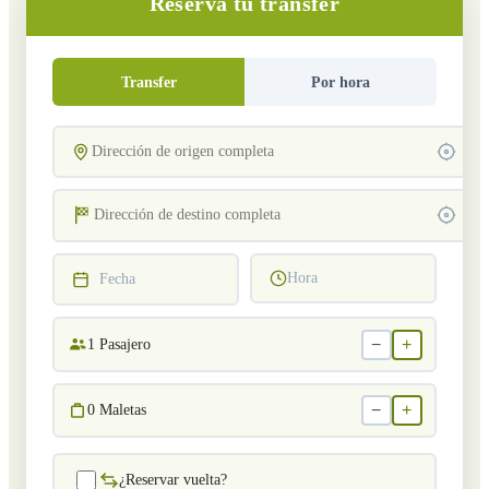
Reserva tu transfer
Transfer
Por hora
Hora
Fecha
−
+
1
Pasajero
−
+
0
Maletas
¿Reservar vuelta?