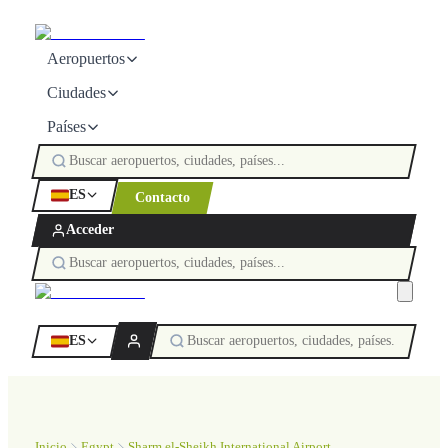
Aeropuertos
Ciudades
Países
ES
Contacto
Acceder
ES
Inicio
Egypt
Sharm el-Sheikh International Airport