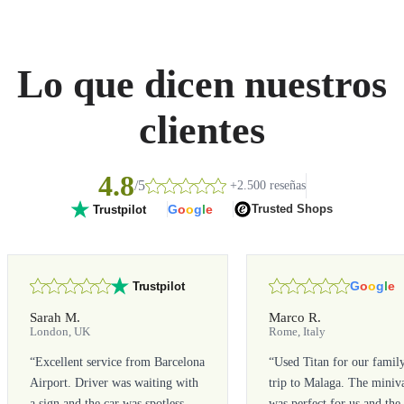
Lo que dicen nuestros
clientes
4.8
/5
+2.500 reseñas
G
o
o
g
l
e
Trusted Shops
Trustpilot
G
o
o
g
l
e
Trustpilot
Sarah M.
Marco R.
London, UK
Rome, Italy
“
Excellent service from Barcelona
“
Used Titan for our famil
Airport. Driver was waiting with
trip to Malaga. The miniv
a sign and the car was spotless.
was perfect for us and the