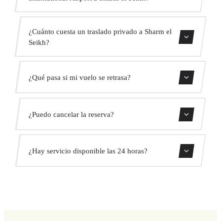
Contáctanos para una estimación del tiempo.
¿Cuánto cuesta un traslado privado a Sharm el
Seikh?
Usa nuestro formulario de reserva para obtener un precio
¿Qué pasa si mi vuelo se retrasa?
fijo al instante. Sin cargos ocultos.
Monitorizamos todos los vuelos en tiempo real. Tu
¿Puedo cancelar la reserva?
conductor ajustará automáticamente la hora de recogida
sin coste adicional.
Sí, puedes cancelar gratis hasta 24 horas antes de la
¿Hay servicio disponible las 24 horas?
recogida.
Sí, operamos las 24 horas del día, los 7 días de la semana,
incluyendo festivos.