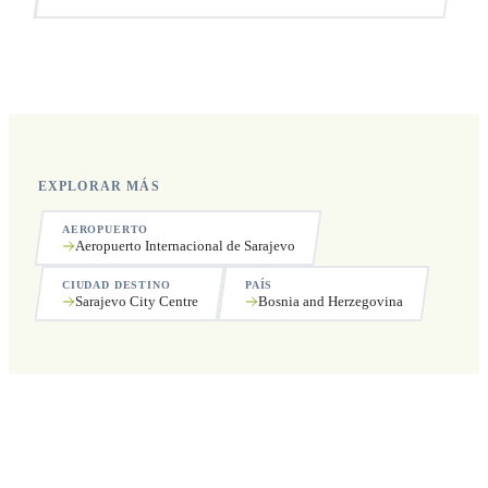
Sí, operamos las 24 horas del día, los 7 días de la semana,
incluyendo festivos.
EXPLORAR MÁS
AEROPUERTO
Aeropuerto Internacional de Sarajevo
CIUDAD DESTINO
PAÍS
Sarajevo City Centre
Bosnia and Herzegovina