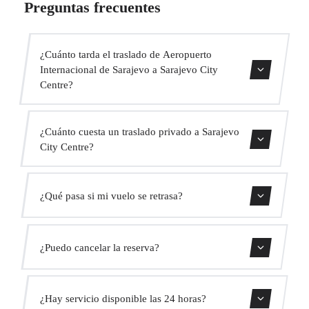
Preguntas frecuentes
¿Cuánto tarda el traslado de Aeropuerto
Internacional de Sarajevo a Sarajevo City
Centre?
Contáctanos para una estimación del tiempo.
¿Cuánto cuesta un traslado privado a Sarajevo
City Centre?
Usa nuestro formulario de reserva para obtener un precio
¿Qué pasa si mi vuelo se retrasa?
fijo al instante. Sin cargos ocultos.
Monitorizamos todos los vuelos en tiempo real. Tu
¿Puedo cancelar la reserva?
conductor ajustará automáticamente la hora de recogida
sin coste adicional.
Sí, puedes cancelar gratis hasta 24 horas antes de la
¿Hay servicio disponible las 24 horas?
recogida.