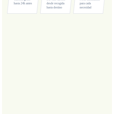
hasta 24h antes
desde recogida
para cada
hasta destino
necesidad