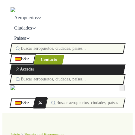
Aeropuertos
Ciudades
Países
ES
Contacto
Acceder
ES
Inicio
Bosnia and Herzegovina