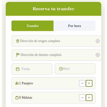
Reserva tu transfer
Transfer
Por hora
Hora
Fecha
−
+
1
Pasajero
−
+
0
Maletas