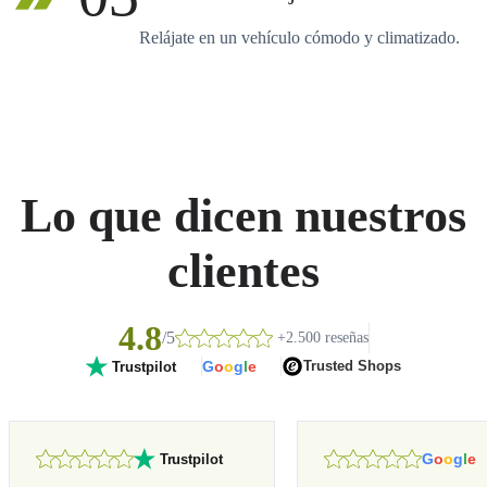
Relájate en un vehículo cómodo y climatizado.
Lo que dicen nuestros
clientes
4.8
/5
+2.500 reseñas
G
o
o
g
l
e
Trusted Shops
Trustpilot
G
o
o
g
l
e
Trustpilot