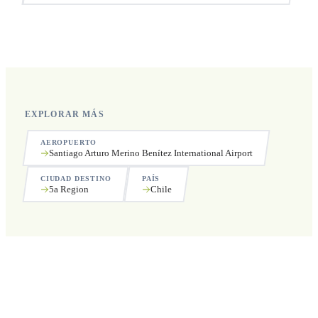
Sí, operamos las 24 horas del día, los 7 días de la semana,
incluyendo festivos.
EXPLORAR MÁS
AEROPUERTO
Santiago Arturo Merino Benítez International Airport
CIUDAD DESTINO
PAÍS
5a Region
Chile