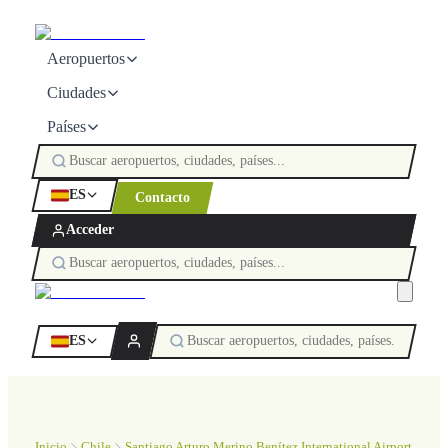
Aeropuertos
Ciudades
Países
ES
Contacto
Acceder
ES
Inicio
Chile
Santiago Arturo Merino Benítez International Airport