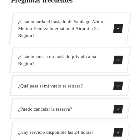
Preguntas frecuentes
¿Cuánto tarda el traslado de Santiago Arturo
Merino Benítez International Airport a 5a
Region?
Contáctanos para una estimación del tiempo.
¿Cuánto cuesta un traslado privado a 5a
Region?
Usa nuestro formulario de reserva para obtener un precio
¿Qué pasa si mi vuelo se retrasa?
fijo al instante. Sin cargos ocultos.
Monitorizamos todos los vuelos en tiempo real. Tu
¿Puedo cancelar la reserva?
conductor ajustará automáticamente la hora de recogida
sin coste adicional.
Sí, puedes cancelar gratis hasta 24 horas antes de la
¿Hay servicio disponible las 24 horas?
recogida.