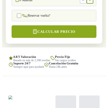
−
+
0
Maletas
¿Reservar vuelta?
CALCULAR PRECIO
4.8/5 Valoración
Precio Fijo
Basado en más de 2,500 reseñas
Sin cargos ocultos
Soporte 24/7
Cancelación Gratuita
Siempre aquí para ayudarte
Hasta 24h antes