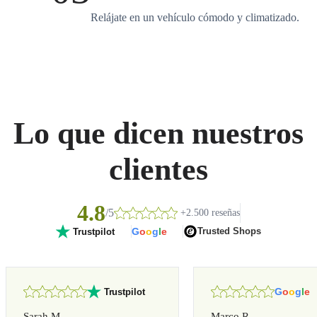
Relájate en un vehículo cómodo y climatizado.
Lo que dicen nuestros
clientes
4.8
/5
+2.500 reseñas
G
o
o
g
l
e
Trusted Shops
Trustpilot
G
o
o
g
l
e
Trustpilot
Sarah M.
Marco R.