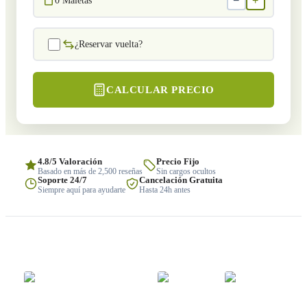
−
+
0
Maletas
¿Reservar vuelta?
CALCULAR PRECIO
4.8/5 Valoración
Precio Fijo
Basado en más de 2,500 reseñas
Sin cargos ocultos
Soporte 24/7
Cancelación Gratuita
Siempre aquí para ayudarte
Hasta 24h antes