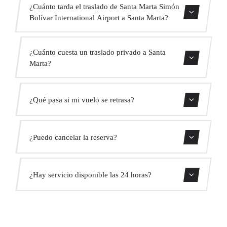
¿Cuánto tarda el traslado de Santa Marta Simón
Bolívar International Airport a Santa Marta?
Contáctanos para una estimación del tiempo.
¿Cuánto cuesta un traslado privado a Santa
Marta?
Usa nuestro formulario de reserva para obtener un precio
¿Qué pasa si mi vuelo se retrasa?
fijo al instante. Sin cargos ocultos.
Monitorizamos todos los vuelos en tiempo real. Tu
¿Puedo cancelar la reserva?
conductor ajustará automáticamente la hora de recogida
sin coste adicional.
Sí, puedes cancelar gratis hasta 24 horas antes de la
¿Hay servicio disponible las 24 horas?
recogida.
Sí, operamos las 24 horas del día, los 7 días de la semana,
incluyendo festivos.