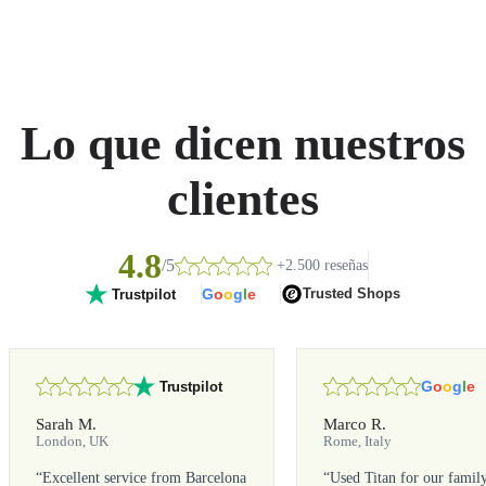
Lo que dicen nuestros
clientes
4.8
/5
+2.500 reseñas
G
o
o
g
l
e
Trusted Shops
Trustpilot
G
o
o
g
l
e
Trustpilot
Sarah M.
Marco R.
London, UK
Rome, Italy
“
Excellent service from Barcelona
“
Used Titan for our famil