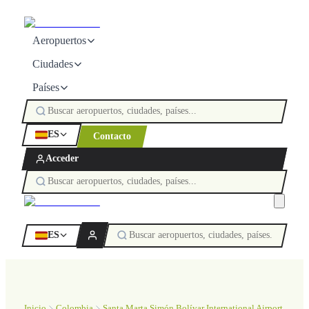
Aeropuertos
Ciudades
Países
ES
Contacto
Acceder
ES
Inicio
Colombia
Santa Marta Simón Bolívar International Airport