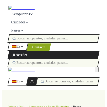
Aeropuertos
Ciudades
Países
ES
Contacto
Acceder
ES
Inicio
Italy
Aeropuerto de Roma Fiumicino
Roma