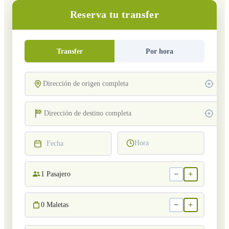
Reserva tu transfer
Transfer
Por hora
Hora
Fecha
−
+
1
Pasajero
−
+
0
Maletas