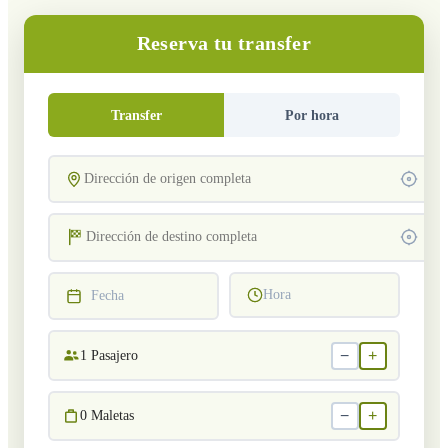
Reserva tu transfer
Transfer
Por hora
Hora
Fecha
−
+
1
Pasajero
−
+
0
Maletas