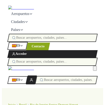
Aeropuertos
Ciudades
Países
ES
Contacto
Acceder
ES
Inicio
Brazil
Rio de Janeiro Santos Dumont Airport