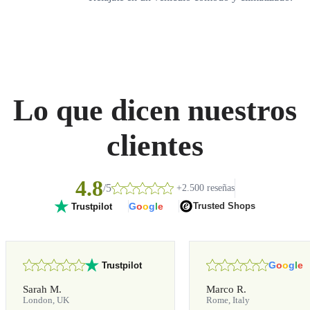
Lo que dicen nuestros
clientes
4.8
/5
+2.500 reseñas
G
o
o
g
l
e
Trusted Shops
Trustpilot
G
o
o
g
l
e
Trustpilot
Sarah M.
Marco R.
London, UK
Rome, Italy