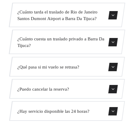
¿Cuánto tarda el traslado de Rio de Janeiro
Santos Dumont Airport a Barra Da Tijuca?
Contáctanos para una estimación del tiempo.
¿Cuánto cuesta un traslado privado a Barra Da
Tijuca?
Usa nuestro formulario de reserva para obtener un precio
¿Qué pasa si mi vuelo se retrasa?
fijo al instante. Sin cargos ocultos.
Monitorizamos todos los vuelos en tiempo real. Tu
¿Puedo cancelar la reserva?
conductor ajustará automáticamente la hora de recogida
sin coste adicional.
Sí, puedes cancelar gratis hasta 24 horas antes de la
¿Hay servicio disponible las 24 horas?
recogida.
Sí, operamos las 24 horas del día, los 7 días de la semana,