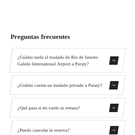
Preguntas frecuentes
¿Cuánto tarda el traslado de Rio de Janeiro
Galeão International Airport a Paraty?
Contáctanos para una estimación del tiempo.
¿Cuánto cuesta un traslado privado a Paraty?
Usa nuestro formulario de reserva para obtener un precio
¿Qué pasa si mi vuelo se retrasa?
fijo al instante. Sin cargos ocultos.
Monitorizamos todos los vuelos en tiempo real. Tu
¿Puedo cancelar la reserva?
conductor ajustará automáticamente la hora de recogida