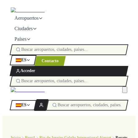
Aeropuertos
Ciudades
Países
ES
Contacto
Acceder
ES
Inicio
Brazil
Rio de Janeiro Galeão International Airport
Paraty