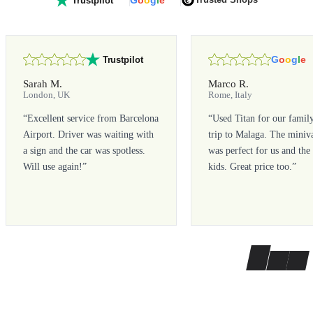
G
o
o
g
l
e
Trustpilot
Sarah M.
Marco R.
London, UK
Rome, Italy
“
Excellent service from Barcelona
“
Used Titan for our famil
Airport. Driver was waiting with
trip to Malaga. The miniv
a sign and the car was spotless.
was perfect for us and the
Will use again!
”
kids. Great price too.
”