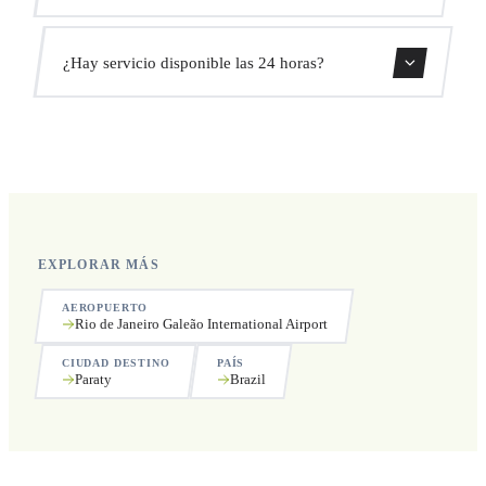
sin coste adicional.
Sí, puedes cancelar gratis hasta 24 horas antes de la
¿Hay servicio disponible las 24 horas?
recogida.
Sí, operamos las 24 horas del día, los 7 días de la semana,
incluyendo festivos.
EXPLORAR MÁS
AEROPUERTO
Rio de Janeiro Galeão International Airport
CIUDAD DESTINO
PAÍS
Paraty
Brazil