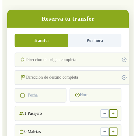
Reserva tu transfer
Transfer
Por hora
Hora
Fecha
−
+
1
Pasajero
−
+
0
Maletas