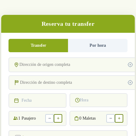
Reserva tu transfer
Transfer
Por hora
Hora
Fecha
−
+
−
+
1
Pasajero
0
Maletas