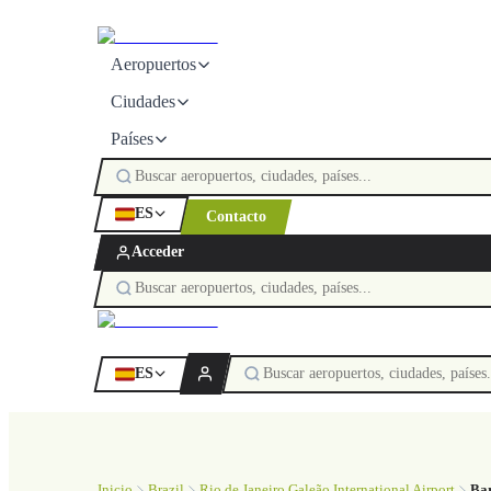
Aeropuertos
Ciudades
Países
ES
Contacto
Acceder
ES
Inicio
Brazil
Rio de Janeiro Galeão International Airport
Bar