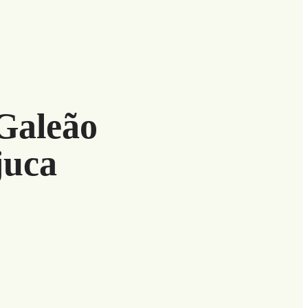
 Galeão
juca