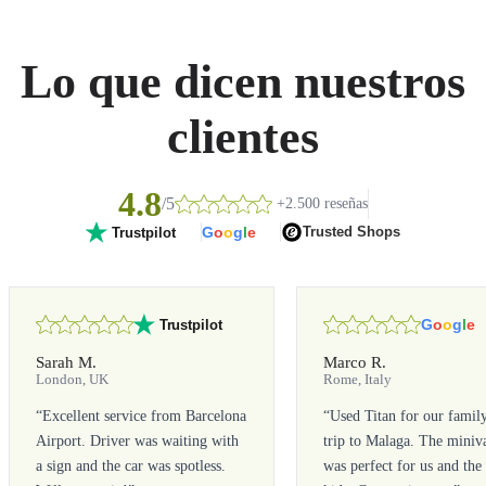
Lo que dicen nuestros
clientes
4.8
/5
+2.500 reseñas
G
o
o
g
l
e
Trusted Shops
Trustpilot
G
o
o
g
l
e
Trustpilot
Sarah M.
Marco R.
London, UK
Rome, Italy
“
Excellent service from Barcelona
“
Used Titan for our famil
Airport. Driver was waiting with
trip to Malaga. The miniv
a sign and the car was spotless.
was perfect for us and the