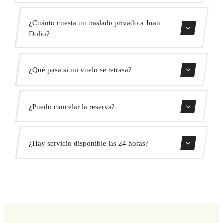
Contáctanos para una estimación del tiempo.
¿Cuánto cuesta un traslado privado a Juan
Dolio?
Usa nuestro formulario de reserva para obtener un precio
¿Qué pasa si mi vuelo se retrasa?
fijo al instante. Sin cargos ocultos.
Monitorizamos todos los vuelos en tiempo real. Tu
¿Puedo cancelar la reserva?
conductor ajustará automáticamente la hora de recogida
sin coste adicional.
Sí, puedes cancelar gratis hasta 24 horas antes de la
¿Hay servicio disponible las 24 horas?
recogida.
Sí, operamos las 24 horas del día, los 7 días de la semana,
incluyendo festivos.