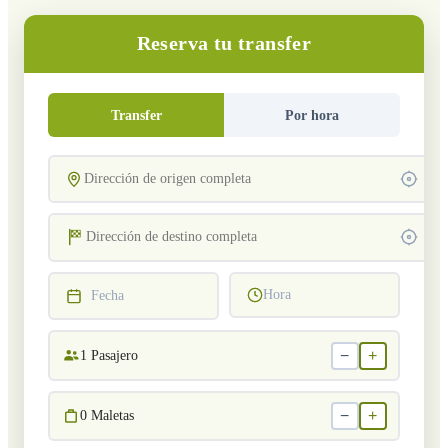
Reserva tu transfer
Transfer
Por hora
Hora
Fecha
−
+
1
Pasajero
−
+
0
Maletas