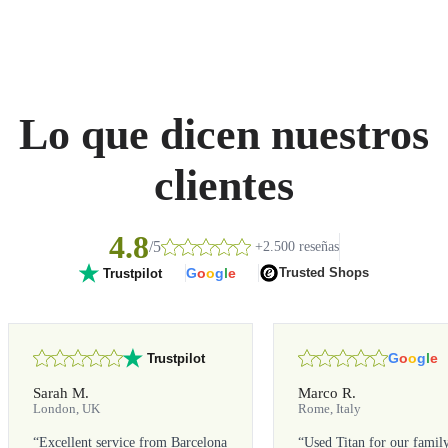
Lo que dicen nuestros
clientes
4.8
/5
+2.500 reseñas
G
o
o
g
l
e
Trusted Shops
Trustpilot
G
o
o
g
l
e
Trustpilot
Sarah M.
Marco R.
London, UK
Rome, Italy
“
Excellent service from Barcelona
“
Used Titan for our famil