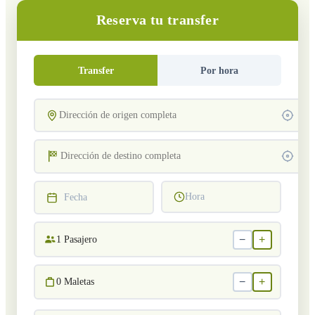
Reserva tu transfer
Transfer
Por hora
Hora
Fecha
−
+
1
Pasajero
−
+
0
Maletas