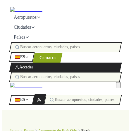
Aeropuertos
Ciudades
Países
ES
Contacto
Acceder
ES
Inicio
France
Aeropuerto de París Orly
París