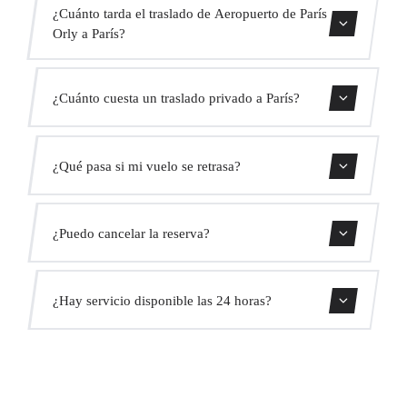
¿Cuánto tarda el traslado de Aeropuerto de París
Orly a París?
Contáctanos para una estimación del tiempo.
¿Cuánto cuesta un traslado privado a París?
Usa nuestro formulario de reserva para obtener un precio
¿Qué pasa si mi vuelo se retrasa?
fijo al instante. Sin cargos ocultos.
Monitorizamos todos los vuelos en tiempo real. Tu
¿Puedo cancelar la reserva?
conductor ajustará automáticamente la hora de recogida
sin coste adicional.
Sí, puedes cancelar gratis hasta 24 horas antes de la
¿Hay servicio disponible las 24 horas?
recogida.
Sí, operamos las 24 horas del día, los 7 días de la semana,
incluyendo festivos.