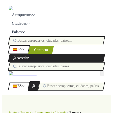
Aeropuertos
Ciudades
Países
ES
Contacto
Acceder
ES
Inicio
Panama
Aeropuerto de Albrook
Panama