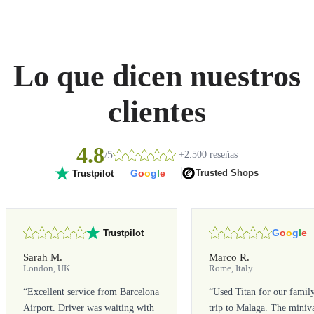
Lo que dicen nuestros
clientes
4.8
/5
+2.500 reseñas
G
o
o
g
l
e
Trusted Shops
Trustpilot
G
o
o
g
l
e
Trustpilot
Sarah M.
Marco R.
London, UK
Rome, Italy
“
Excellent service from Barcelona
“
Used Titan for our famil
Airport. Driver was waiting with
trip to Malaga. The miniv