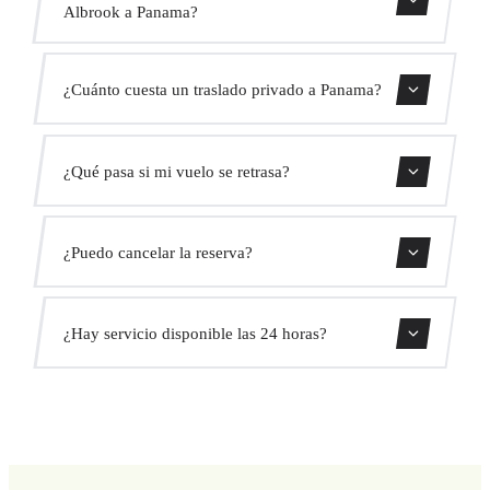
Albrook a Panama?
Contáctanos para una estimación del tiempo.
¿Cuánto cuesta un traslado privado a Panama?
Usa nuestro formulario de reserva para obtener un precio
¿Qué pasa si mi vuelo se retrasa?
fijo al instante. Sin cargos ocultos.
Monitorizamos todos los vuelos en tiempo real. Tu
¿Puedo cancelar la reserva?
conductor ajustará automáticamente la hora de recogida
sin coste adicional.
Sí, puedes cancelar gratis hasta 24 horas antes de la
¿Hay servicio disponible las 24 horas?
recogida.
Sí, operamos las 24 horas del día, los 7 días de la semana,
incluyendo festivos.