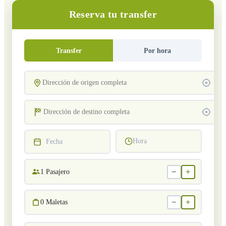
Reserva tu transfer
Transfer
Por hora
Hora
Fecha
−
+
1
Pasajero
−
+
0
Maletas