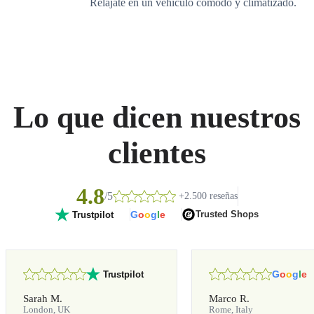
Relájate en un vehículo cómodo y climatizado.
Lo que dicen nuestros
clientes
4.8
/5
+2.500 reseñas
G
o
o
g
l
e
Trusted Shops
Trustpilot
G
o
o
g
l
e
Trustpilot
Sarah M.
Marco R.
London, UK
Rome, Italy