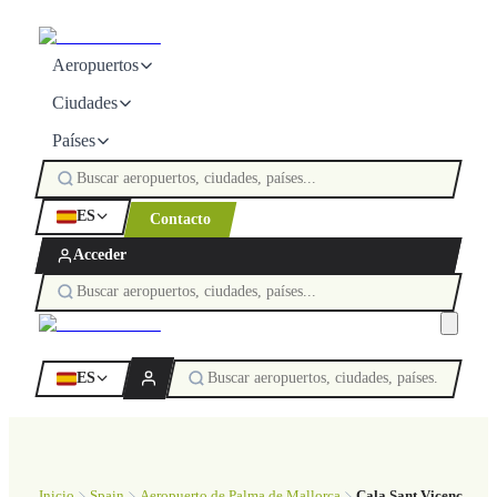
Aeropuertos
Ciudades
Países
ES
Contacto
Acceder
ES
Inicio
Spain
Aeropuerto de Palma de Mallorca
Cala Sant Vicenç