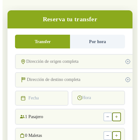
Reserva tu transfer
Transfer
Por hora
Hora
Fecha
−
+
1
Pasajero
−
+
0
Maletas