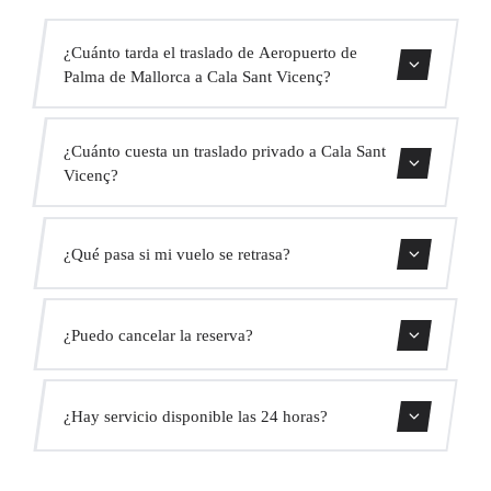
¿Cuánto tarda el traslado de Aeropuerto de
Palma de Mallorca a Cala Sant Vicenç?
Contáctanos para una estimación del tiempo.
¿Cuánto cuesta un traslado privado a Cala Sant
Vicenç?
Usa nuestro formulario de reserva para obtener un precio
¿Qué pasa si mi vuelo se retrasa?
fijo al instante. Sin cargos ocultos.
Monitorizamos todos los vuelos en tiempo real. Tu
¿Puedo cancelar la reserva?
conductor ajustará automáticamente la hora de recogida
sin coste adicional.
Sí, puedes cancelar gratis hasta 24 horas antes de la
¿Hay servicio disponible las 24 horas?
recogida.
Sí, operamos las 24 horas del día, los 7 días de la semana,