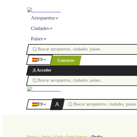
Aeropuertos
Ciudades
Países
ES
Contacto
Acceder
ES
Inicio
Japan
Osaka Itami Airport
Osaka