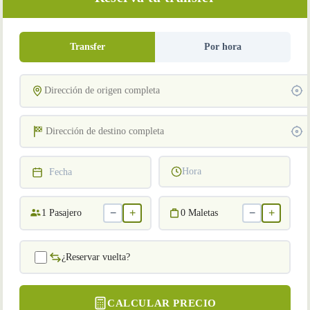
Transfer
Por hora
Hora
Fecha
−
+
−
+
1
Pasajero
0
Maletas
¿Reservar vuelta?
CALCULAR PRECIO