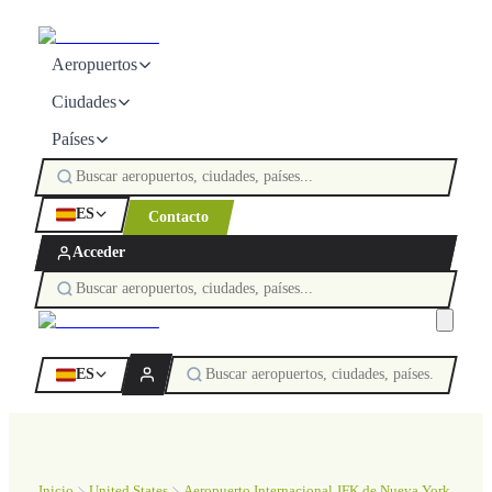
Aeropuertos
Ciudades
Países
ES
Contacto
Acceder
ES
Inicio
United States
Aeropuerto Internacional JFK de Nueva York