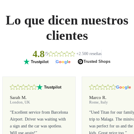
Lo que dicen nuestros
clientes
4.8
/5
+2.500 reseñas
G
o
o
g
l
e
Trusted Shops
Trustpilot
G
o
o
g
l
e
Trustpilot
Sarah M.
Marco R.
London, UK
Rome, Italy
“
Excellent service from Barcelona
“
Used Titan for our famil
Airport. Driver was waiting with
trip to Malaga. The miniv
a sign and the car was spotless.
was perfect for us and the
Will use again!
”
kids. Great price too.
”