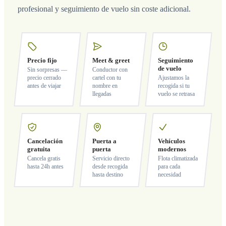
profesional y seguimiento de vuelo sin coste adicional.
Precio fijo
Meet & greet
Seguimiento
de vuelo
Sin sorpresas —
Conductor con
precio cerrado
cartel con tu
Ajustamos la
antes de viajar
nombre en
recogida si tu
llegadas
vuelo se retrasa
Cancelación
Puerta a
Vehículos
gratuita
puerta
modernos
Cancela gratis
Servicio directo
Flota climatizada
hasta 24h antes
desde recogida
para cada
hasta destino
necesidad