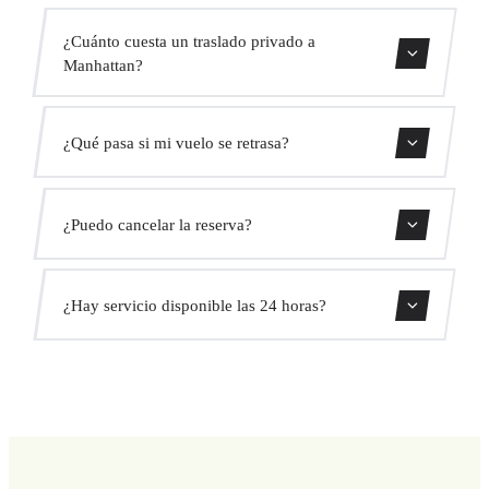
El traslado dura aproximadamente 45 min.
¿Cuánto cuesta un traslado privado a
Manhattan?
Usa nuestro formulario de reserva para obtener un precio
¿Qué pasa si mi vuelo se retrasa?
fijo al instante. Sin cargos ocultos.
Monitorizamos todos los vuelos en tiempo real. Tu
¿Puedo cancelar la reserva?
conductor ajustará automáticamente la hora de recogida
sin coste adicional.
Sí, puedes cancelar gratis hasta 24 horas antes de la
¿Hay servicio disponible las 24 horas?
recogida.
Sí, operamos las 24 horas del día, los 7 días de la semana,
incluyendo festivos.