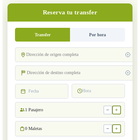
Reserva tu transfer
Transfer
Por hora
Hora
Fecha
−
+
1
Pasajero
−
+
0
Maletas