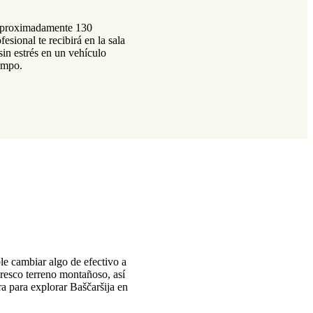
e aproximadamente 130
esional te recibirá en la sala
sin estrés en un vehículo
iempo.
e cambiar algo de efectivo a
oresco terreno montañoso, así
tra para explorar Baščaršija en