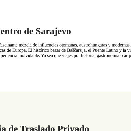
entro de Sarajevo
fascinante mezcla de influencias otomanas, austrohúngaras y modernas,
cas de Europa. El histórico bazar de Baščaršija, el Puente Latino y la vi
xperiencia inolvidable. Ya sea que viajes por historia, gastronomía o arqu
ia de Traslado Privado