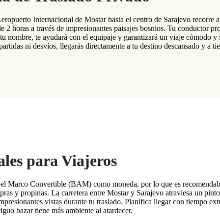
 Aeropuerto Internacional de Mostar hasta el centro de Sarajevo recorr
e 2 horas a través de impresionantes paisajes bosnios. Tu conductor prof
 tu nombre, te ayudará con el equipaje y garantizará un viaje cómodo y 
artidas ni desvíos, llegarás directamente a tu destino descansado y a t
les para Viajeros
a el Marco Convertible (BAM) como moneda, por lo que es recomendabl
ras y propinas. La carretera entre Mostar y Sarajevo atraviesa un pint
 impresionantes vistas durante tu traslado. Planifica llegar con tiempo ex
tiguo bazar tiene más ambiente al atardecer.