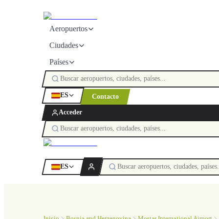
Aeropuertos
Ciudades
Países
ES
Contacto
Acceder
ES
Inicio
Bosnia and Herzegovina
Mostar International Airport