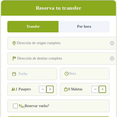
Reserva tu transfer
Transfer
Por hora
Hora
Fecha
−
+
−
+
1
Pasajero
0
Maletas
¿Reservar vuelta?