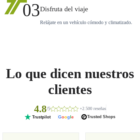
03
Disfruta del viaje
Relájate en un vehículo cómodo y climatizado.
Lo que dicen nuestros
clientes
4.8
/5
+2.500 reseñas
G
o
o
g
l
e
Trusted Shops
Trustpilot