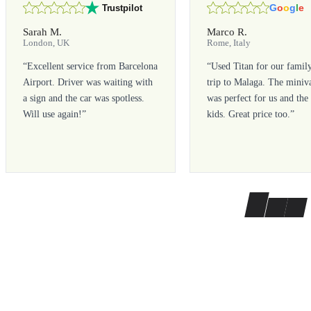
G
o
o
g
l
e
Trustpilot
Sarah M.
Marco R.
London, UK
Rome, Italy
“
Excellent service from Barcelona
“
Used Titan for our famil
Airport. Driver was waiting with
trip to Malaga. The miniv
a sign and the car was spotless.
was perfect for us and the
Will use again!
”
kids. Great price too.
”