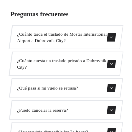
Preguntas frecuentes
¿Cuánto tarda el traslado de Mostar International
Airport a Dubrovnik City?
Contáctanos para una estimación del tiempo.
¿Cuánto cuesta un traslado privado a Dubrovnik
City?
Usa nuestro formulario de reserva para obtener un precio
¿Qué pasa si mi vuelo se retrasa?
fijo al instante. Sin cargos ocultos.
Monitorizamos todos los vuelos en tiempo real. Tu
¿Puedo cancelar la reserva?
conductor ajustará automáticamente la hora de recogida
sin coste adicional.
Sí, puedes cancelar gratis hasta 24 horas antes de la
¿Hay servicio disponible las 24 horas?