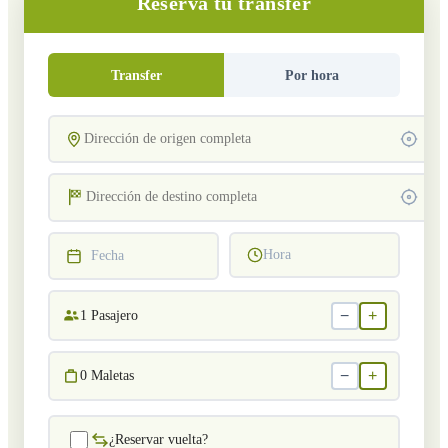
Reserva tu transfer
Transfer
Por hora
Hora
Fecha
−
+
1
Pasajero
−
+
0
Maletas
¿Reservar vuelta?