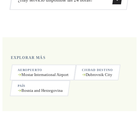
recogida.
Sí, operamos las 24 horas del día, los 7 días de la semana,
incluyendo festivos.
EXPLORAR MÁS
AEROPUERTO
CIUDAD DESTINO
Mostar International Airport
Dubrovnik City
PAÍS
Bosnia and Herzegovina