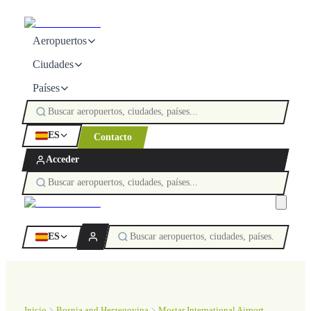
Aeropuertos
Ciudades
Países
ES
Contacto
Acceder
ES
Inicio
Bosnia and Herzegovina
Mostar International Airport