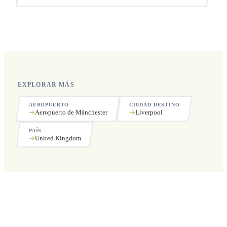
Sí, operamos las 24 horas del día, los 7 días de la semana,
incluyendo festivos.
EXPLORAR MÁS
AEROPUERTO
CIUDAD DESTINO
Aeropuerto de Mánchester
Liverpool
PAÍS
United Kingdom