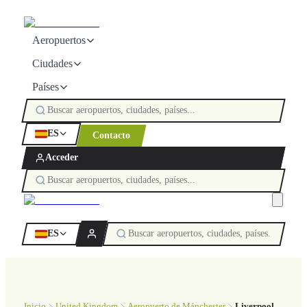
Aeropuertos
Ciudades
Países
ES
Contacto
Acceder
ES
Inicio
United Kingdom
Aeropuerto de Mánchester
Liverpool