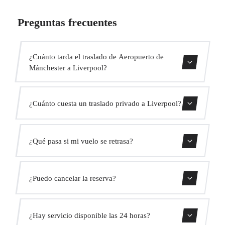
Preguntas frecuentes
¿Cuánto tarda el traslado de Aeropuerto de
Mánchester a Liverpool?
Contáctanos para una estimación del tiempo.
¿Cuánto cuesta un traslado privado a Liverpool?
Usa nuestro formulario de reserva para obtener un precio
¿Qué pasa si mi vuelo se retrasa?
fijo al instante. Sin cargos ocultos.
Monitorizamos todos los vuelos en tiempo real. Tu
¿Puedo cancelar la reserva?
conductor ajustará automáticamente la hora de recogida
sin coste adicional.
Sí, puedes cancelar gratis hasta 24 horas antes de la
¿Hay servicio disponible las 24 horas?
recogida.