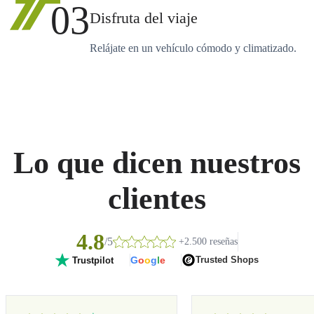
03
Disfruta del viaje
Relájate en un vehículo cómodo y climatizado.
Lo que dicen nuestros
clientes
4.8
/5
+2.500 reseñas
G
o
o
g
l
e
Trusted Shops
Trustpilot