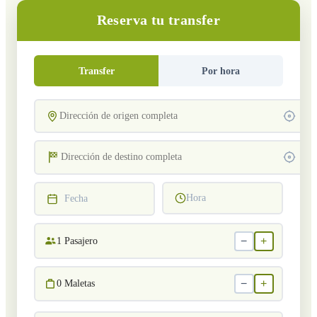
Reserva tu transfer
Transfer
Por hora
Hora
Fecha
−
+
1
Pasajero
−
+
0
Maletas