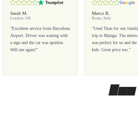
G
o
o
g
l
e
Trustpilot
Sarah M.
Marco R.
London, UK
Rome, Italy
“
Excellent service from Barcelona
“
Used Titan for our famil
Airport. Driver was waiting with
trip to Malaga. The miniv
a sign and the car was spotless.
was perfect for us and the
Will use again!
”
kids. Great price too.
”