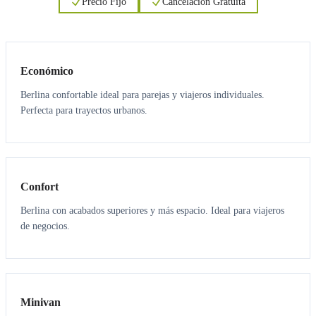
Precio Fijo
Cancelación Gratuita
3
3
Económico
Berlina confortable ideal para parejas y viajeros individuales.
Perfecta para trayectos urbanos.
3
3
Confort
Berlina con acabados superiores y más espacio. Ideal para viajeros
de negocios.
6
5
Minivan