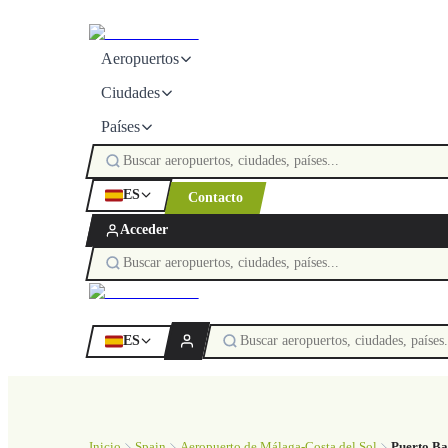
Aeropuertos
Ciudades
Países
ES
Contacto
Acceder
ES
Inicio
Spain
Aeropuerto de Málaga-Costa del Sol
Puerto Ba