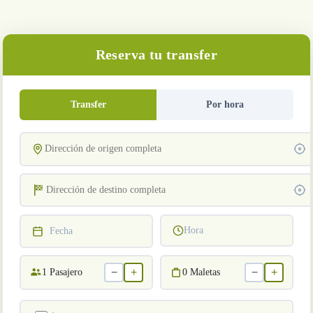
Reserva tu transfer
Transfer
Por hora
Hora
Fecha
−
+
−
+
1
Pasajero
0
Maletas