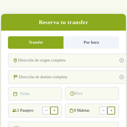
Reserva tu transfer
Transfer
Por hora
Hora
Fecha
−
+
−
+
1
Pasajero
0
Maletas