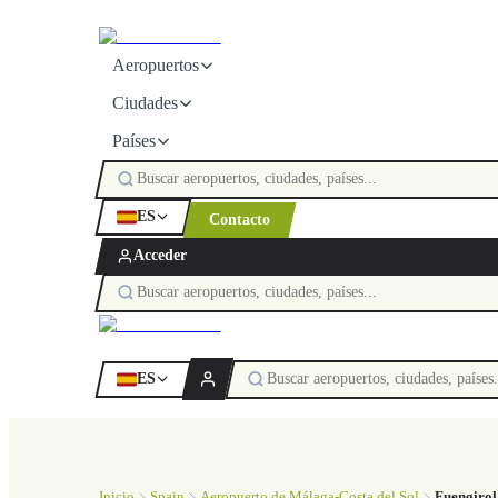
Aeropuertos
Ciudades
Países
ES
Contacto
Acceder
ES
Inicio
Spain
Aeropuerto de Málaga-Costa del Sol
Fuengirol