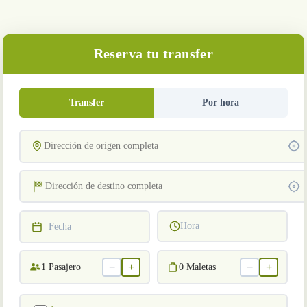
Reserva tu transfer
Transfer
Por hora
Hora
Fecha
−
+
−
+
1
Pasajero
0
Maletas