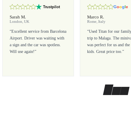
G
o
o
g
l
e
Trustpilot
Sarah M.
Marco R.
London, UK
Rome, Italy
“
Excellent service from Barcelona
“
Used Titan for our famil
Airport. Driver was waiting with
trip to Malaga. The miniv
a sign and the car was spotless.
was perfect for us and the
Will use again!
”
kids. Great price too.
”