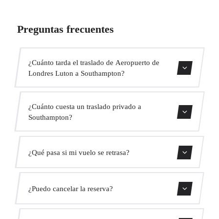
Preguntas frecuentes
¿Cuánto tarda el traslado de Aeropuerto de
Londres Luton a Southampton?
Contáctanos para una estimación del tiempo.
¿Cuánto cuesta un traslado privado a
Southampton?
Usa nuestro formulario de reserva para obtener un precio
¿Qué pasa si mi vuelo se retrasa?
fijo al instante. Sin cargos ocultos.
Monitorizamos todos los vuelos en tiempo real. Tu
¿Puedo cancelar la reserva?
conductor ajustará automáticamente la hora de recogida
sin coste adicional.
Sí, puedes cancelar gratis hasta 24 horas antes de la