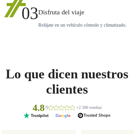
03
Disfruta del viaje
Relájate en un vehículo cómodo y climatizado.
Lo que dicen nuestros
clientes
4.8
/5
+2.500 reseñas
G
o
o
g
l
e
Trusted Shops
Trustpilot