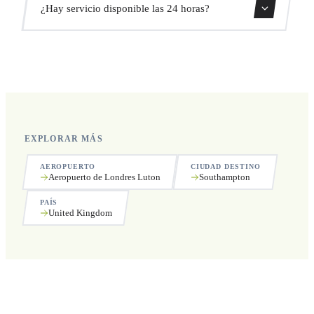
¿Hay servicio disponible las 24 horas?
recogida.
Sí, operamos las 24 horas del día, los 7 días de la semana,
incluyendo festivos.
EXPLORAR MÁS
AEROPUERTO
CIUDAD DESTINO
Aeropuerto de Londres Luton
Southampton
PAÍS
United Kingdom