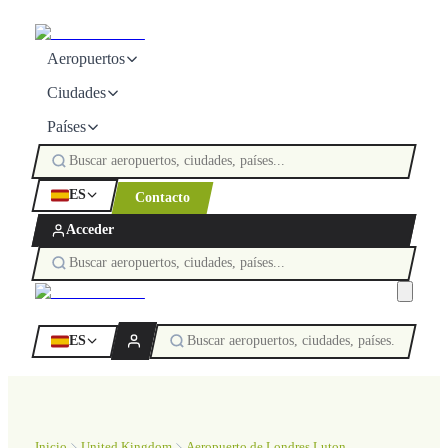
Aeropuertos
Ciudades
Países
ES
Contacto
Acceder
ES
Inicio
United Kingdom
Aeropuerto de Londres Luton