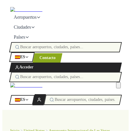
Aeropuertos
Ciudades
Países
ES
Contacto
Acceder
ES
Inicio
United States
Aeropuerto Internacional de Las Vegas