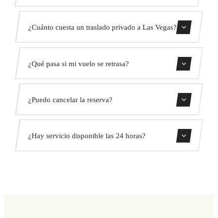
El traslado dura aproximadamente 15 min.
¿Cuánto cuesta un traslado privado a Las Vegas?
Usa nuestro formulario de reserva para obtener un precio
¿Qué pasa si mi vuelo se retrasa?
fijo al instante. Sin cargos ocultos.
Monitorizamos todos los vuelos en tiempo real. Tu
¿Puedo cancelar la reserva?
conductor ajustará automáticamente la hora de recogida
sin coste adicional.
Sí, puedes cancelar gratis hasta 24 horas antes de la
¿Hay servicio disponible las 24 horas?
recogida.
Sí, operamos las 24 horas del día, los 7 días de la semana,
incluyendo festivos.