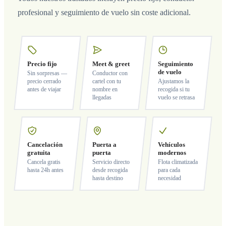
profesional y seguimiento de vuelo sin coste adicional.
Precio fijo
Meet & greet
Seguimiento
de vuelo
Sin sorpresas —
Conductor con
precio cerrado
cartel con tu
Ajustamos la
antes de viajar
nombre en
recogida si tu
llegadas
vuelo se retrasa
Cancelación
Puerta a
Vehículos
gratuita
puerta
modernos
Cancela gratis
Servicio directo
Flota climatizada
hasta 24h antes
desde recogida
para cada
hasta destino
necesidad