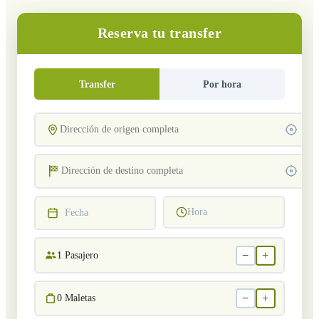
Reserva tu transfer
Transfer
Por hora
Hora
Fecha
−
+
1
Pasajero
−
+
0
Maletas