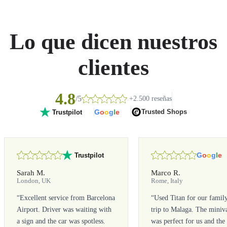
Lo que dicen nuestros
clientes
4.8
/5
+2.500 reseñas
G
o
o
g
l
e
Trusted Shops
Trustpilot
G
o
o
g
l
e
Trustpilot
Sarah M.
Marco R.
London, UK
Rome, Italy
“
Excellent service from Barcelona
“
Used Titan for our famil
Airport. Driver was waiting with
trip to Malaga. The miniv
a sign and the car was spotless.
was perfect for us and the