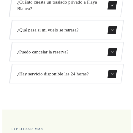
¿Cuánto cuesta un traslado privado a Playa
Blanca?
Usa nuestro formulario de reserva para obtener un precio
¿Qué pasa si mi vuelo se retrasa?
fijo al instante. Sin cargos ocultos.
Monitorizamos todos los vuelos en tiempo real. Tu
¿Puedo cancelar la reserva?
conductor ajustará automáticamente la hora de recogida
sin coste adicional.
Sí, puedes cancelar gratis hasta 24 horas antes de la
¿Hay servicio disponible las 24 horas?
recogida.
Sí, operamos las 24 horas del día, los 7 días de la semana,
incluyendo festivos.
EXPLORAR MÁS