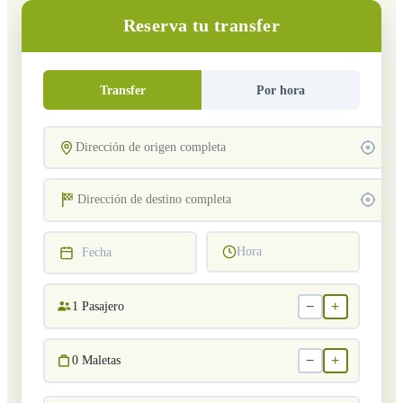
Reserva tu transfer
Transfer
Por hora
Hora
Fecha
−
+
1
Pasajero
−
+
0
Maletas