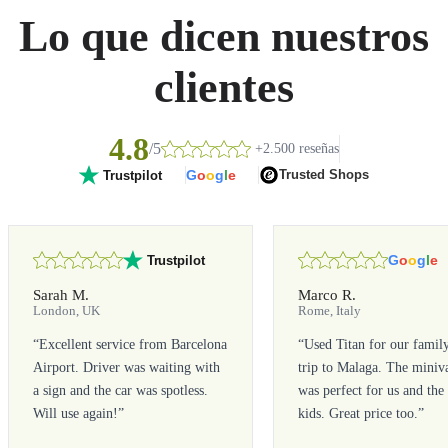
Lo que dicen nuestros
clientes
4.8
/5
+2.500 reseñas
G
o
o
g
l
e
Trusted Shops
Trustpilot
G
o
o
g
l
e
Trustpilot
Sarah M.
Marco R.
London, UK
Rome, Italy
“
Excellent service from Barcelona
“
Used Titan for our famil
Airport. Driver was waiting with
trip to Malaga. The miniv
a sign and the car was spotless.
was perfect for us and the
Will use again!
”
kids. Great price too.
”