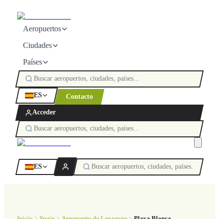
Aeropuertos
Ciudades
Países
ES
Contacto
Acceder
ES
Inicio
Spain
Aeropuerto de Lanzarote
Playa Blanca