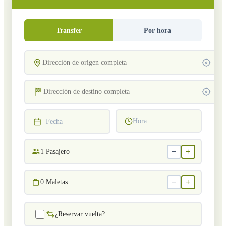
Transfer
Por hora
Hora
Fecha
−
+
1
Pasajero
−
+
0
Maletas
¿Reservar vuelta?