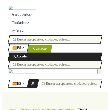
Aeropuertos
Ciudades
Países
ES
Contacto
Acceder
ES
Inicio
Greece
Kos Island International Airport
Tigaki