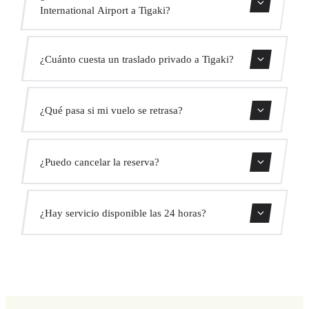
International Airport a Tigaki?
Contáctanos para una estimación del tiempo.
¿Cuánto cuesta un traslado privado a Tigaki?
Usa nuestro formulario de reserva para obtener un precio
¿Qué pasa si mi vuelo se retrasa?
fijo al instante. Sin cargos ocultos.
Monitorizamos todos los vuelos en tiempo real. Tu
¿Puedo cancelar la reserva?
conductor ajustará automáticamente la hora de recogida
sin coste adicional.
Sí, puedes cancelar gratis hasta 24 horas antes de la
¿Hay servicio disponible las 24 horas?
recogida.
Sí, operamos las 24 horas del día, los 7 días de la semana,
incluyendo festivos.