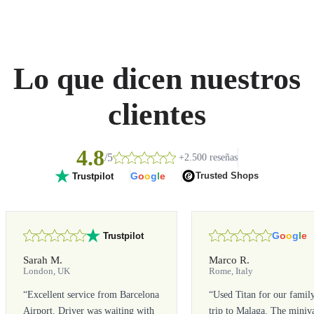
Lo que dicen nuestros
clientes
4.8
/5
+2.500 reseñas
G
o
o
g
l
e
Trusted Shops
Trustpilot
G
o
o
g
l
e
Trustpilot
Sarah M.
Marco R.
London, UK
Rome, Italy
“
Excellent service from Barcelona
“
Used Titan for our famil
Airport. Driver was waiting with
trip to Malaga. The miniv