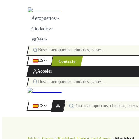
Aeropuertos
Ciudades
Países
ES
Contacto
Acceder
ES
Inicio
Greece
Kos Island International Airport
Mastichari