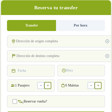
Reserva tu transfer
Transfer
Por hora
Hora
Fecha
−
+
−
+
1
Pasajero
0
Maletas
¿Reservar vuelta?