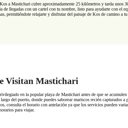
 Kos a Mastichari cubre aproximadamente 25 kilómetros y tarda unos 30 m
la de llegadas con un cartel con tu nombre, listo para ayudarte con el 
, permitiéndote relajarte y disfrutar del paisaje de Kos de camino a tu
e Visitan Mastichari
ivilegiado en la popular playa de Mastichari antes de que se acumulen l
lo largo del puerto, donde puedes saborear mariscos recién capturados 
os, consulta el horario con antelación ya que los servicios pueden vari
orarios para viajar.