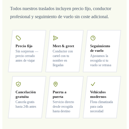
Todos nuestros traslados incluyen precio fijo, conductor
profesional y seguimiento de vuelo sin coste adicional.
Precio fijo
Meet & greet
Seguimiento
de vuelo
Sin sorpresas —
Conductor con
precio cerrado
cartel con tu
Ajustamos la
antes de viajar
nombre en
recogida si tu
llegadas
vuelo se retrasa
Cancelación
Puerta a
Vehículos
gratuita
puerta
modernos
Cancela gratis
Servicio directo
Flota climatizada
hasta 24h antes
desde recogida
para cada
hasta destino
necesidad