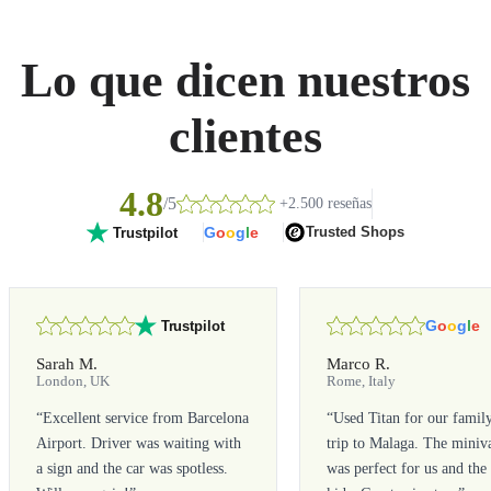
Lo que dicen nuestros
clientes
4.8
/5
+2.500 reseñas
G
o
o
g
l
e
Trusted Shops
Trustpilot
G
o
o
g
l
e
Trustpilot
Sarah M.
Marco R.
London, UK
Rome, Italy
“
Excellent service from Barcelona
“
Used Titan for our famil
Airport. Driver was waiting with
trip to Malaga. The miniv
a sign and the car was spotless.
was perfect for us and the