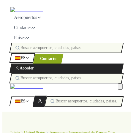
Aeropuertos
Ciudades
Países
ES
Contacto
Acceder
ES
Inicio
United States
Aeropuerto Internacional de Kansas City