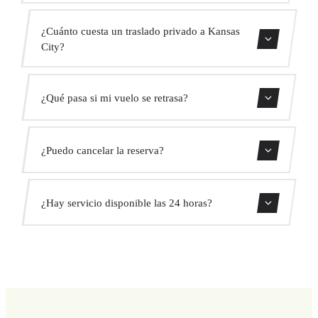
El traslado dura aproximadamente 25 min.
¿Cuánto cuesta un traslado privado a Kansas
City?
Usa nuestro formulario de reserva para obtener un precio
¿Qué pasa si mi vuelo se retrasa?
fijo al instante. Sin cargos ocultos.
Monitorizamos todos los vuelos en tiempo real. Tu
¿Puedo cancelar la reserva?
conductor ajustará automáticamente la hora de recogida
sin coste adicional.
Sí, puedes cancelar gratis hasta 24 horas antes de la
¿Hay servicio disponible las 24 horas?
recogida.
Sí, operamos las 24 horas del día, los 7 días de la semana,
incluyendo festivos.