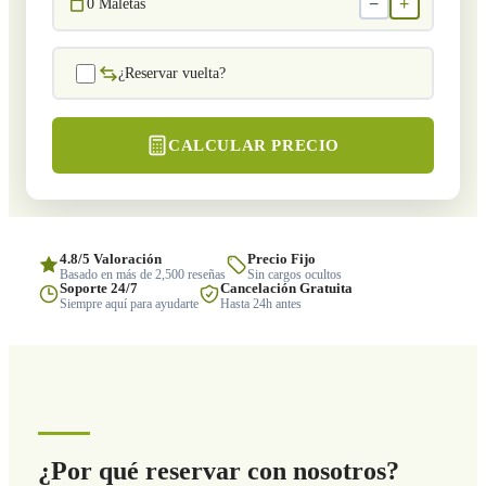
−
+
0
Maletas
¿Reservar vuelta?
CALCULAR PRECIO
4.8/5 Valoración
Precio Fijo
Basado en más de 2,500 reseñas
Sin cargos ocultos
Soporte 24/7
Cancelación Gratuita
Siempre aquí para ayudarte
Hasta 24h antes
¿Por qué reservar con nosotros?